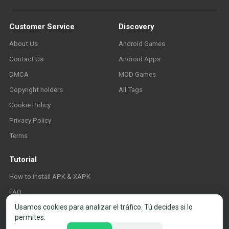
Customer Service
Discovery
About Us
Android Games
Contact Us
Android Apps
DMCA
MOD Games
Copyright holders
All Tags
Cookie Policy
Privacy Policy
Terms
Tutorial
How to install APK & XAPK
FAQ
Usamos cookies para analizar el tráfico. Tú decides si lo
permites.