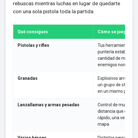
rebuscas mientras luchas en lugar de quedarte
con una sola pistola toda la partida.
Qué consigues
Cómo se juega
Pistolas y rifles
Tus herramientas de 
puntería estable y u
cantidad de munición
enemigos normales.
Granadas
Explosivos arrojadiz
un grupo de stickm
en un mismo punto.
Lanzallamas y armas pesadas
Control de multitude
distancia que destr
rápido, una vez las r
mapa.
Varios héroes
Distintos personajes 