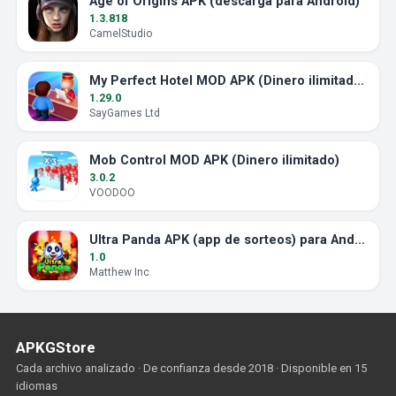
Age of Origins APK (descarga para Android)
1.3.818
CamelStudio
My Perfect Hotel MOD APK (Dinero ilimitado, sin anuncios)
1.29.0
SayGames Ltd
Mob Control MOD APK (Dinero ilimitado)
3.0.2
VOODOO
Ultra Panda APK (app de sorteos) para Android
1.0
Matthew Inc
APKGStore
Cada archivo analizado · De confianza desde 2018 · Disponible en 15
idiomas