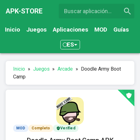
APK-STORE
Inicio
Juegos
Aplicaciones
MOD
Guías
ES
Inicio
»
Juegos
»
Arcade
»
Doodle Army Boot
Camp
MOD
Completo
Verified