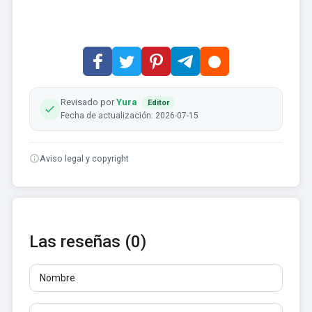
Revisado por
Yura
Editor
Fecha de actualización: 2026-07-15
Aviso legal y copyright
Las reseñas (0)
Nombre
Correo
Reseñas
Al menos 10 caracteres. No se permiten enlaces.