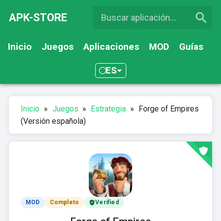
APK-STORE
Inicio
Juegos
Aplicaciones
MOD
Guías
ES
Inicio
»
Juegos
»
Estrategia
»
Forge of Empires
(Versión española)
MOD
Completo
Verified