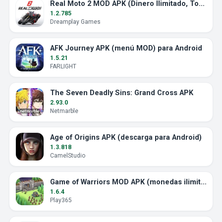
Real Moto 2 MOD APK (Dinero Ilimitado, Todas las Motos)
1.2.785
Dreamplay Games
AFK Journey APK (menú MOD) para Android
1.5.21
FARLIGHT
The Seven Deadly Sins: Grand Cross APK
2.93.0
Netmarble
Age of Origins APK (descarga para Android)
1.3.818
CamelStudio
Game of Warriors MOD APK (monedas ilimitadas)
1.6.4
Play365