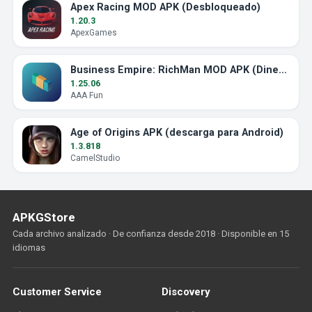
Apex Racing MOD APK (Desbloqueado)
1.20.3
ApexGames
Business Empire: RichMan MOD APK (Dinero Ilimitado)
1.25.06
AAA Fun
Age of Origins APK (descarga para Android)
1.3.818
CamelStudio
APKGStore
Cada archivo analizado · De confianza desde 2018 · Disponible en 15
idiomas
Customer Service
Discovery