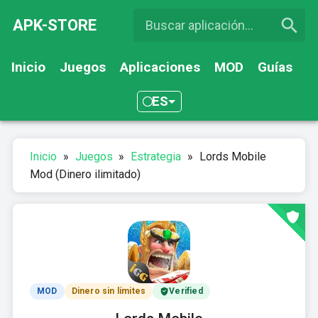
APK-STORE
Inicio
Juegos
Aplicaciones
MOD
Guías
ES
Inicio
»
Juegos
»
Estrategia
»
Lords Mobile
Mod (Dinero ilimitado)
MOD
Dinero sin límites
Verified