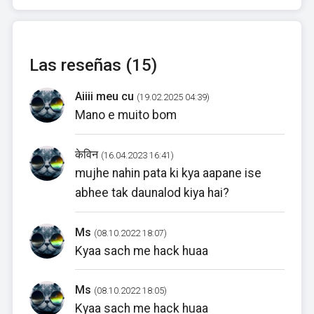
Las reseñas (15)
Aiiii meu cu
(19.02.2025 04:39)
Mano e muito bom
केविन
(16.04.2023 16:41)
mujhe nahin pata ki kya aapane ise
abhee tak daunalod kiya hai?
Ms
(08.10.2022 18:07)
Kyaa sach me hack huaa
Ms
(08.10.2022 18:05)
Kyaa sach me hack huaa