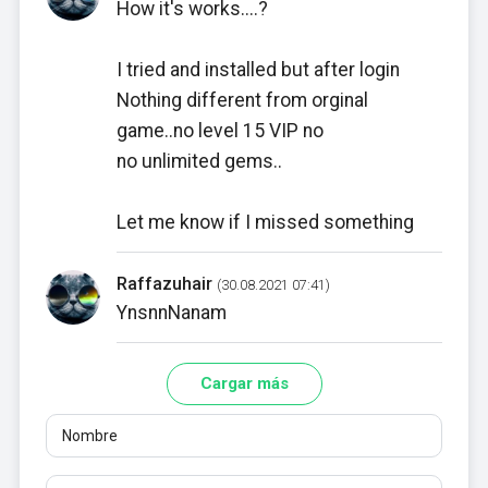
How it's works....?
I tried and installed but after login
Nothing different from orginal
game..no level 15 VIP no
no unlimited gems..
Let me know if I missed something
Raffazuhair
(30.08.2021 07:41)
YnsnnNanam
Cargar más
Nombre
Correo
Reseñas
Al menos 10 caracteres. No se permiten enlaces.