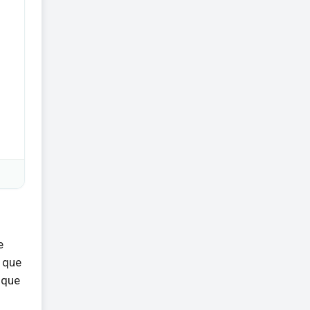
e
a que
 que