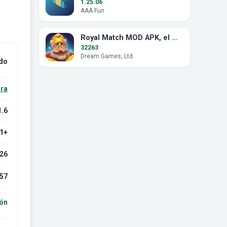
1.25.06
AAA Fun
Royal Match MOD APK, el mito de las monedas ilimitadas
32263
Dream Games, Ltd.
ado
ra
1.6
.1+
026
57
ión