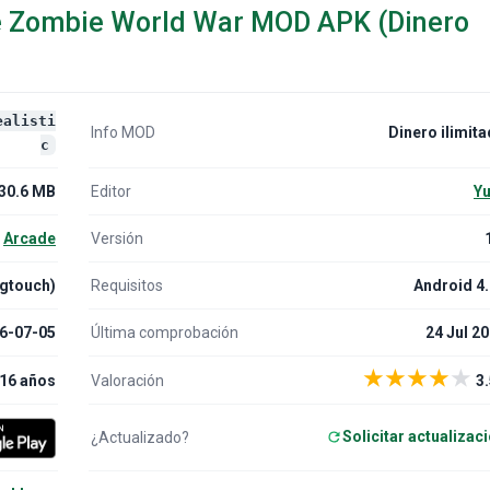
re Zombie World War MOD APK (Dinero
ealisti
Info MOD
Dinero ilimit
c
30.6 MB
Editor
Yu
Arcade
Versión
gtouch)
Requisitos
Android 4
6-07-05
Última comprobación
24 Jul 2
★
★
★
★
★
16 años
Valoración
3.
Solicitar actualizac
¿Actualizado?