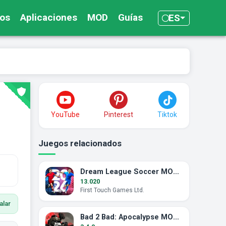
os
Aplicaciones
MOD
Guías
ES
YouTube
Pinterest
Tiktok
Juegos relacionados
Dream League Soccer MOD APK (Energía Ilimitada)
13.020
First Touch Games Ltd.
alar
Bad 2 Bad: Apocalypse MOD APK (Munición Ilimitada)