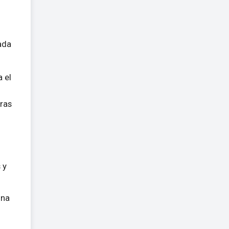
ada
a el
ras
 y
una