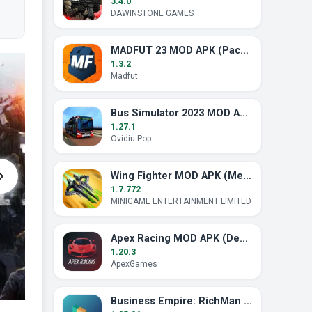
3.4.0
DAWINSTONE GAMES
MADFUT 23 MOD APK (Pack Gratis Completo)
1.3.2
Madfut
Bus Simulator 2023 MOD APK (Dinero Ilimitado)
1.27.1
Ovidiu Pop
Wing Fighter MOD APK (Menú Mod, Modo Dios)
1.7.772
MINIGAME ENTERTAINMENT LIMITED
Apex Racing MOD APK (Desbloqueado)
1.20.3
ApexGames
Business Empire: RichMan MOD APK (Dinero Ilimitado)