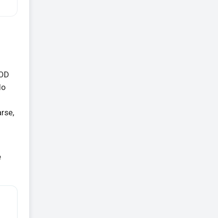
MOD
do
rse,
e