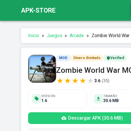
APK-STORE
Inicio
»
Juegos
»
Arcade
»
Zombie World War M
MOD
Dinero ilimitado
Verified
Zombie World War MO
★
★
★
★
★
3.6
(
35
)
VERSIÓN
TAMAÑO
1.6
30.6 MB
Descargar APK (30.6 MB)