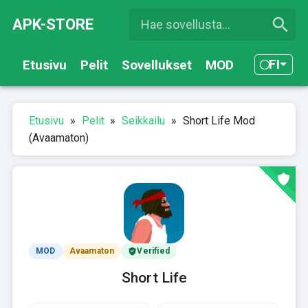
APK-STORE
FI
Etusivu
Pelit
Sovellukset
MOD
Etusivu
»
Pelit
»
Seikkailu
»
Short Life Mod
(Avaamaton)
MOD
Avaamaton
Verified
Short Life