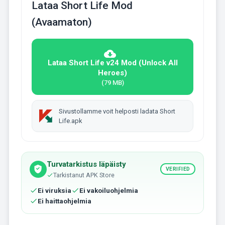
Lataa Short Life Mod
(Avaamaton)
Lataa Short Life v24 Mod (Unlock All
Heroes)
(79 MB)
Sivustollamme voit helposti ladata Short
Life.apk
Turvatarkistus läpäisty
VERIFIED
Tarkistanut APK Store
Ei viruksia
Ei vakoiluohjelmia
Ei haittaohjelmia