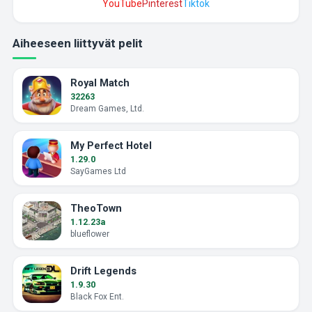
YouTube
Pinterest
Tiktok
Aiheeseen liittyvät pelit
Royal Match
32263
Dream Games, Ltd.
My Perfect Hotel
1.29.0
SayGames Ltd
TheoTown
1.12.23a
blueflower
Drift Legends
1.9.30
Black Fox Ent.