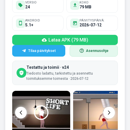
VERSIO
KOKO
24
79 MB
ANDROID
PÄIVITYSPÄIVÄ:
5.1+
2026-07-12
Lataa APK (79 MB)
Tilaa päivitykset
Asennusohje
Testattu ja toimii · v24
Tiedosto ladattu, tarkistettu ja asennettu
toimituksemme toimesta · 2026-07-12