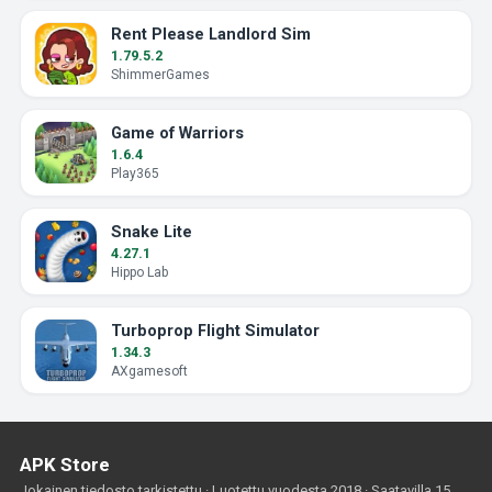
Rent Please Landlord Sim
1.79.5.2
ShimmerGames
Game of Warriors
1.6.4
Play365
Snake Lite
4.27.1
Hippo Lab
Turboprop Flight Simulator
1.34.3
AXgamesoft
APK Store
Jokainen tiedosto tarkistettu · Luotettu vuodesta 2018 · Saatavilla 15