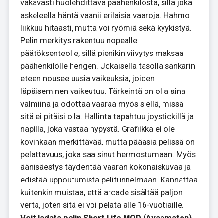
vakavasti huolehdittava päähenkilöstä, sillä joka
askeleella häntä vaanii erilaisia vaaroja. Hahmo
liikkuu hitaasti, mutta voi ryömiä sekä kyykistyä.
Pelin merkitys rakentuu nopealle
päätöksenteolle, sillä pienikin viivytys maksaa
päähenkilölle hengen. Jokaisella tasolla sankarin
eteen nousee uusia vaikeuksia, joiden
läpäiseminen vaikeutuu. Tärkeintä on olla aina
valmiina ja odottaa vaaraa myös siellä, missä
sitä ei pitäisi olla. Hallinta tapahtuu joystickillä ja
napilla, joka vastaa hypystä. Grafiikka ei ole
kovinkaan merkittävää, mutta pääasia pelissä on
pelattavuus, joka saa sinut hermostumaan. Myös
äänisäestys täydentää vaaran kokonaiskuvaa ja
edistää uppoutumista pelitunnelmaan. Kannattaa
kuitenkin muistaa, että arcade sisältää paljon
verta, joten sitä ei voi pelata alle 16-vuotiaille.
Voit ladata pelin Short Life MOD (Avaamaton)