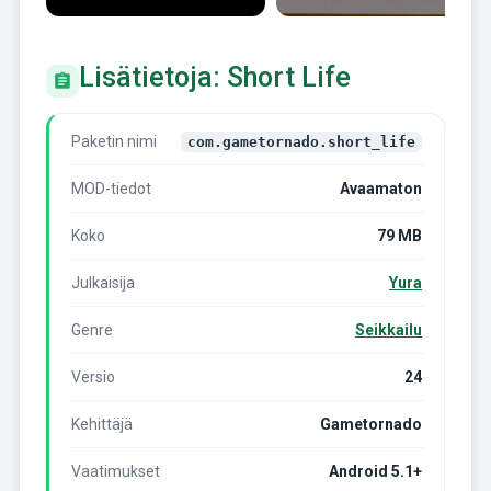
Lisätietoja: Short Life
Paketin nimi
com.gametornado.short_life
MOD-tiedot
Avaamaton
Koko
79 MB
Julkaisija
Yura
Genre
Seikkailu
Versio
24
Kehittäjä
Gametornado
Vaatimukset
Android 5.1+