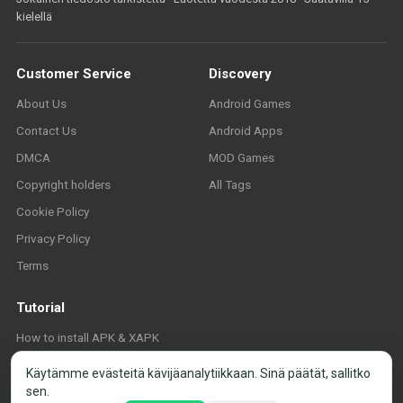
kielellä
Customer Service
Discovery
About Us
Android Games
Contact Us
Android Apps
DMCA
MOD Games
Copyright holders
All Tags
Cookie Policy
Privacy Policy
Terms
Tutorial
How to install APK & XAPK
FAQ
Käytämme evästeitä kävijäanalytiikkaan. Sinä päätät, sallitko
sen.