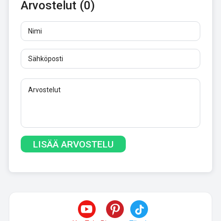
Arvostelut (0)
Nimi
Sähköposti
Arvostelut
Vähintään 10 merkkiä. Linkkejä ei sallita.