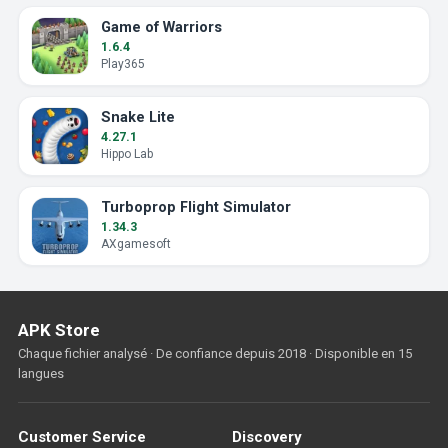
Game of Warriors
1.6.4
Play365
Snake Lite
4.27.1
Hippo Lab
Turboprop Flight Simulator
1.34.3
AXgamesoft
APK Store
Chaque fichier analysé · De confiance depuis 2018 · Disponible en 15
langues
Customer Service
Discovery