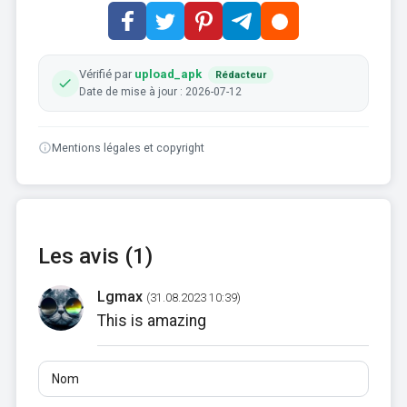
Vérifié par
upload_apk
Rédacteur
Date de mise à jour : 2026-07-12
Mentions légales et copyright
Les avis (1)
Lgmax
(31.08.2023 10:39)
This is amazing
Nom
E-mail
Avis
Au moins 10 caractères. Les liens ne sont pas autorisés.