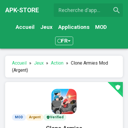
APK-STORE
Accueil
Jeux
Applications
MOD
FR
Accueil
»
Jeux
»
Action
»
Clone Armies Mod
(Argent)
MOD
Argent
Verified