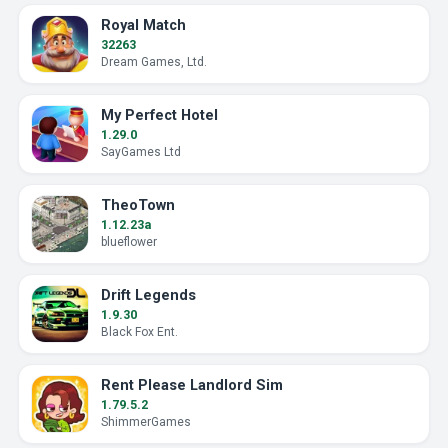
Royal Match
32263
Dream Games, Ltd.
My Perfect Hotel
1.29.0
SayGames Ltd
TheoTown
1.12.23a
blueflower
Drift Legends
1.9.30
Black Fox Ent.
Rent Please Landlord Sim
1.79.5.2
ShimmerGames