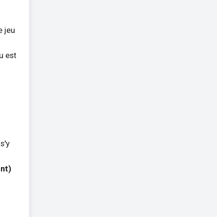
e jeu
u est
s'y
nt)