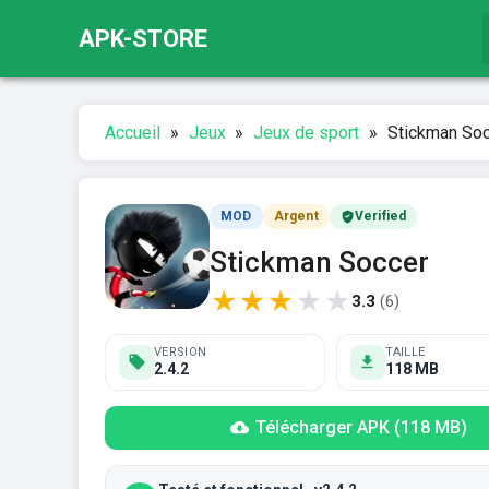
APK-STORE
Accueil
»
Jeux
»
Jeux de sport
»
Stickman Soc
MOD
Argent
Verified
Stickman Soccer
★
★
★
★
★
3.3
(
6
)
VERSION
TAILLE
2.4.2
118 MB
Télécharger APK (118 MB)