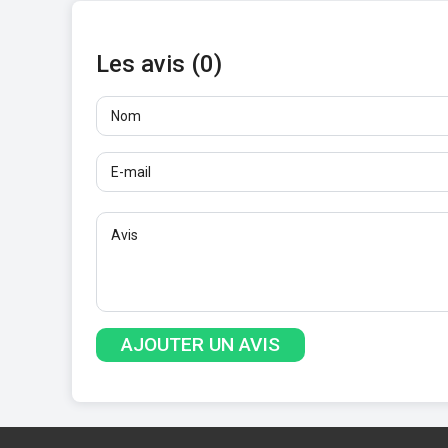
Les avis (0)
Nom
E-mail
Avis
Au moins 10 caractères. Les liens ne sont pas aut