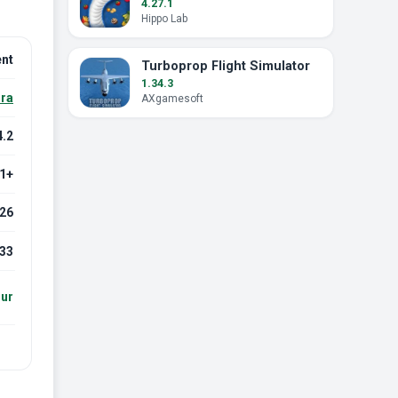
4.27.1
Hippo Lab
nt
Turboprop Flight Simulator
1.34.3
ra
AXgamesoft
4.2
.1+
026
33
our