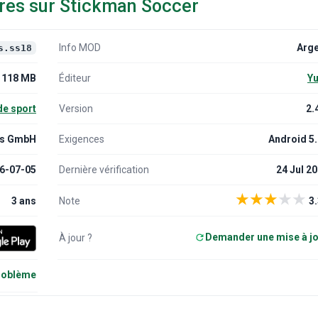
res sur Stickman Soccer
Info MOD
Arge
s.ss18
118 MB
Éditeur
Yu
de sport
Version
2.
ks GmbH
Exigences
Android 5
6-07-05
Dernière vérification
24 Jul 2
★
★
★
★
★
3 ans
Note
3.
Demander une mise à j
À jour ?
problème