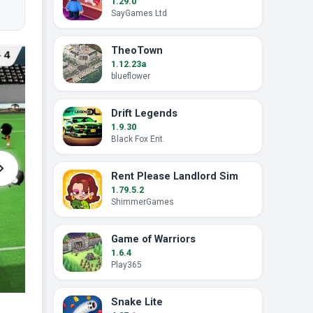
1.29.0
SayGames Ltd
TheoTown
1.12.23a
blueflower
Drift Legends
1.9.30
Black Fox Ent.
Rent Please Landlord Sim
1.79.5.2
ShimmerGames
Game of Warriors
1.6.4
Play365
Snake Lite