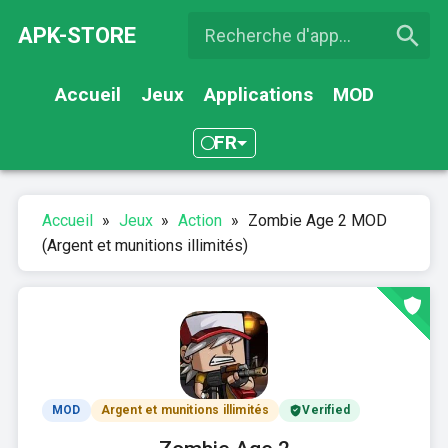
APK-STORE
Accueil
Jeux
Applications
MOD
FR
Accueil
»
Jeux
»
Action
»
Zombie Age 2 MOD
(Argent et munitions illimités)
MOD
Argent et munitions illimités
Verified