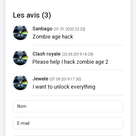
Les avis (3)
Santiago
(01.01.2020 22:23)
Zombie age hack
Clash royale
(25.09.2019 16:29)
Please help I hack zombie age 2
Jewele
(07.09.2019 17:30)
I want to unlock everything
Nom
E-mail
Avis
Au moins 10 caractères. Les liens ne sont pas autorisés.