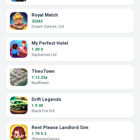
Royal Match
32263
Dream Games, Ltd.
My Perfect Hotel
1.29.0
SayGames Ltd
TheoTown
1.12.23a
blueflower
Drift Legends
1.9.30
Black Fox Ent.
Rent Please Landlord Sim
1.79.5.2
ShimmerGames