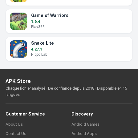
Game of Warriors
1.6.4
Play365
Snake Lite
4.27.1
Hippo Lab
APK Store
Chaque fichier analysé · De confiance depuis 2018 · Disponible en 15
langues
Customer Service
Discovery
About Us
Android Games
Contact Us
Android Apps