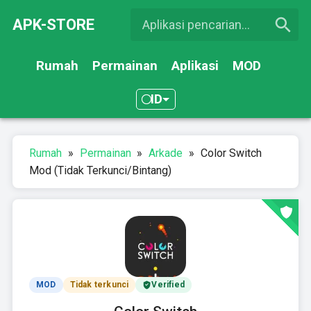
APK-STORE
Rumah
Permainan
Aplikasi
MOD
ID
Rumah
»
Permainan
»
Arkade
»
Color Switch
Mod (Tidak Terkunci/Bintang)
MOD
Tidak terkunci
Verified