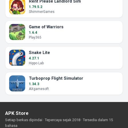
Rent Please Landlord Sim
1.79.5.2
ShimmerGames
Game of Warriors
1.6.4
Play365
Snake Lite
4.27.1
Hippo Lab
Turboprop Flight Simulator
1.34.3
AXgamesoft
APK Store
Setiap berkas dipindai · Tepercaya sejak 2018 · Tersedia dalam 15
bahasa