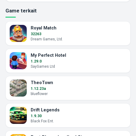
Game terkait
Royal Match
32263
Dream Games, Ltd.
My Perfect Hotel
1.29.0
SayGames Ltd
TheoTown
1.12.23a
blueflower
Drift Legends
1.9.30
Black Fox Ent.