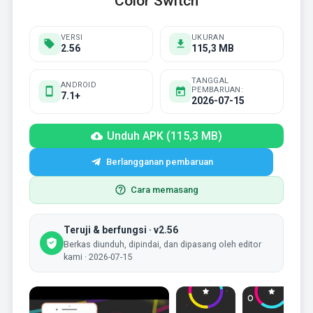
Color Switch
VERSI
UKURAN
2.56
115,3 MB
TANGGAL
ANDROID
PEMBARUAN:
7.1+
2026-07-15
Unduh APK (115,3 MB)
Berlangganan pembaruan
Cara memasang
Teruji & berfungsi · v2.56
Berkas diunduh, dipindai, dan dipasang oleh editor
kami · 2026-07-15