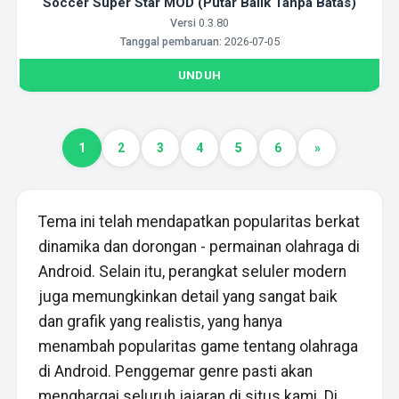
Soccer Super Star MOD (Putar Balik Tanpa Batas)
Versi
0.3.80
Tanggal pembaruan:
2026-07-05
UNDUH
1
2
3
4
5
6
»
Tema ini telah mendapatkan popularitas berkat
dinamika dan dorongan - permainan olahraga di
Android. Selain itu, perangkat seluler modern
juga memungkinkan detail yang sangat baik
dan grafik yang realistis, yang hanya
menambah popularitas game tentang olahraga
di Android. Penggemar genre pasti akan
menghargai seluruh jajaran di situs kami. Di