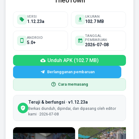
TheoTown
VERSI
UKURAN
1.12.23a
102.7 MB
TANGGAL
ANDROID
PEMBARUAN:
5.0+
2026-07-08
Unduh APK (102.7 MB)
Berlangganan pembaruan
Cara memasang
Teruji & berfungsi · v1.12.23a
Berkas diunduh, dipindai, dan dipasang oleh editor
kami · 2026-07-08