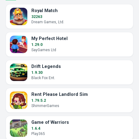
Royal Match
32263
Dream Games, Ltd.
My Perfect Hotel
1.29.0
SayGames Ltd
Drift Legends
1.9.30
Black Fox Ent.
Rent Please Landlord Sim
1.79.5.2
ShimmerGames
Game of Warriors
1.6.4
Play365