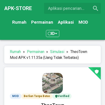
APK-STORE
Rumah
Permainan
Aplikasi
MOD
ID
Rumah
»
Permainan
»
Simulasi
»
TheoTown
Mod APK v1.11.35a (Uang Tidak Terbatas)
MOD
Berlian Tanpa Batas
Verified