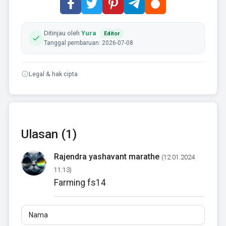
Ditinjau oleh
Yura
Editor
Tanggal pembaruan: 2026-07-08
Legal & hak cipta
Ulasan (1)
Rajendra yashavant marathe
(12.01.2024
11:13)
Farming fs14
Nama
Email
Ulasan
Minimal 10 karakter. Tautan tidak diizinkan.