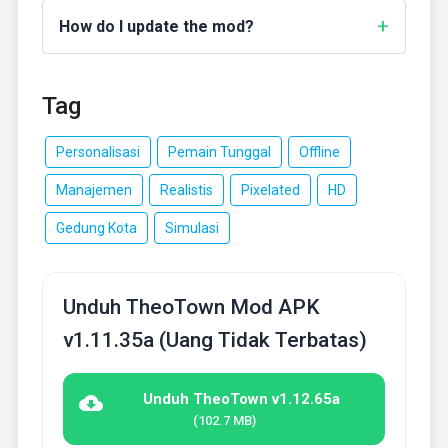
How do I update the mod?
Tag
Personalisasi
Pemain Tunggal
Offline
Manajemen
Realistis
Pixelated
HD
Gedung Kota
Simulasi
Unduh TheoTown Mod APK
v1.11.35a (Uang Tidak Terbatas)
Unduh TheoTown v1.12.65a
(102.7 MB)