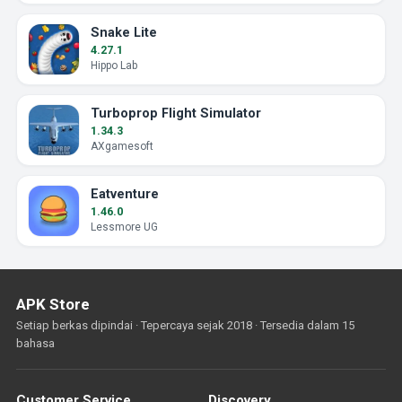
Snake Lite
4.27.1
Hippo Lab
Turboprop Flight Simulator
1.34.3
AXgamesoft
Eatventure
1.46.0
Lessmore UG
APK Store
Setiap berkas dipindai · Tepercaya sejak 2018 · Tersedia dalam 15
bahasa
Customer Service
Discovery