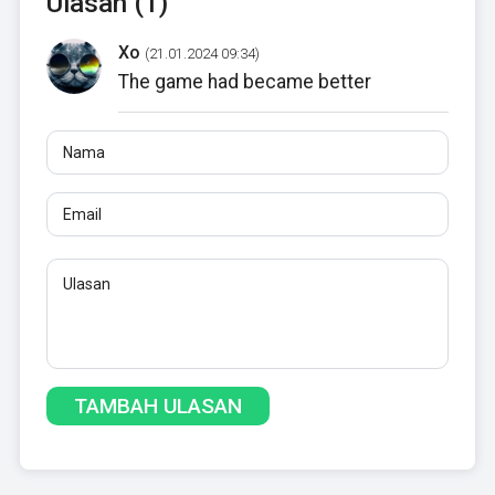
Ulasan (1)
Xo
(21.01.2024 09:34)
The game had became better
Nama
Email
Ulasan
Minimal 10 karakter. Tautan tidak diizinkan.