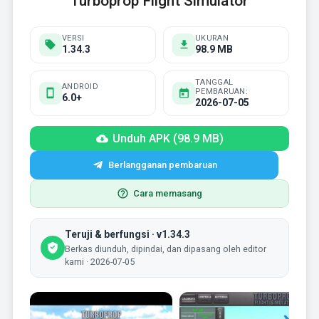
Turboprop Flight Simulator
VERSI
UKURAN
1.34.3
98.9 MB
TANGGAL
ANDROID
PEMBARUAN:
6.0+
2026-07-05
Unduh APK (98.9 MB)
Berlangganan pembaruan
Cara memasang
Teruji & berfungsi · v1.34.3
Berkas diunduh, dipindai, dan dipasang oleh editor
kami · 2026-07-05