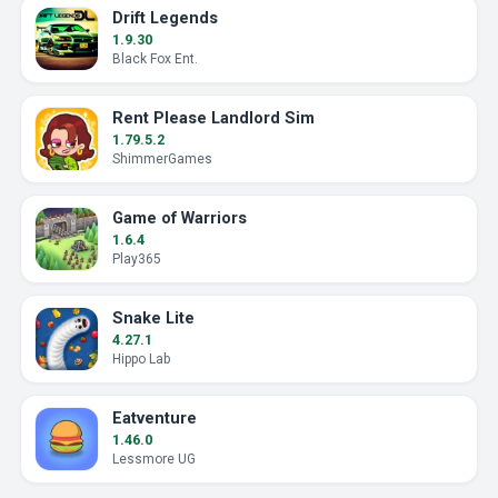
Drift Legends
1.9.30
Black Fox Ent.
Rent Please Landlord Sim
1.79.5.2
ShimmerGames
Game of Warriors
1.6.4
Play365
Snake Lite
4.27.1
Hippo Lab
Eatventure
1.46.0
Lessmore UG