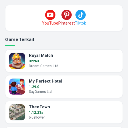
YouTube
Pinterest
Tiktok
Game terkait
Royal Match
32263
Dream Games, Ltd.
My Perfect Hotel
1.29.0
SayGames Ltd
TheoTown
1.12.23a
blueflower