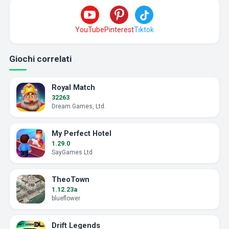
YouTube
Pinterest
Tiktok
Giochi correlati
Royal Match
32263
Dream Games, Ltd.
My Perfect Hotel
1.29.0
SayGames Ltd
TheoTown
1.12.23a
blueflower
Drift Legends