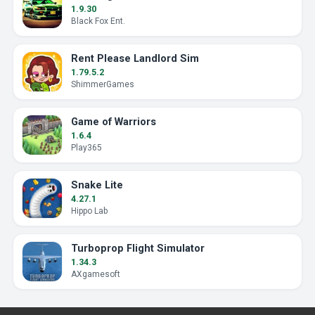
1.9.30
Black Fox Ent.
Rent Please Landlord Sim
1.79.5.2
ShimmerGames
Game of Warriors
1.6.4
Play365
Snake Lite
4.27.1
Hippo Lab
Turboprop Flight Simulator
1.34.3
AXgamesoft