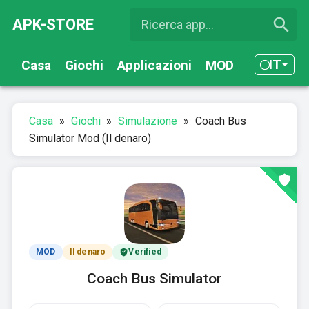
APK-STORE
IT
Casa
Giochi
Applicazioni
MOD
Casa
»
Giochi
»
Simulazione
»
Coach Bus
Simulator Mod (Il denaro)
MOD
Il denaro
Verified
Coach Bus Simulator