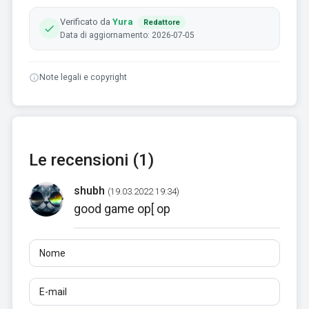
Verificato da
Yura
Redattore
Data di aggiornamento: 2026-07-05
Note legali e copyright
Le recensioni (1)
shubh
(19.03.2022 19:34)
good game op[ op
Nome
E-mail
Recensioni
Almeno 10 caratteri. I link non sono consentiti.