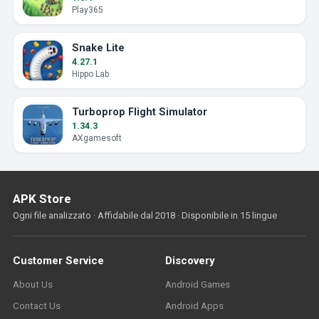
Play365
Snake Lite
4.27.1
Hippo Lab
Turboprop Flight Simulator
1.34.3
AXgamesoft
APK Store
Ogni file analizzato · Affidabile dal 2018 · Disponibile in 15 lingue
Customer Service
Discovery
About Us
Android Games
Contact Us
Android Apps