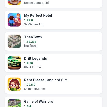
Dream Games, Ltd.
My Perfect Hotel
1.29.0
SayGames Ltd
TheoTown
1.12.23a
blueflower
Drift Legends
1.9.30
Black Fox Ent.
Rent Please Landlord Sim
1.79.5.2
ShimmerGames
Game of Warriors
1.6.4