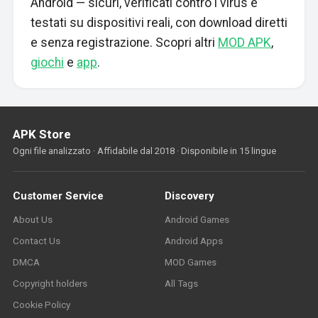
Android — sicuri, verificati contro i virus e
testati su dispositivi reali, con download diretti
e senza registrazione. Scopri altri
MOD APK
,
giochi
e
app
.
APK Store
Ogni file analizzato · Affidabile dal 2018 · Disponibile in 15 lingue
Customer Service
Discovery
About Us
Android Games
Contact Us
Android Apps
DMCA
MOD Games
Copyright holders
All Tags
Cookie Policy