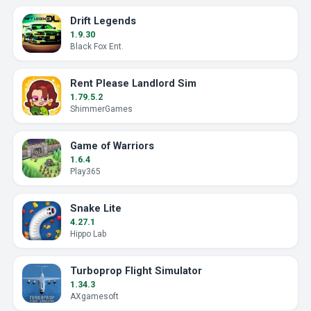
Drift Legends
1.9.30
Black Fox Ent.
Rent Please Landlord Sim
1.79.5.2
ShimmerGames
Game of Warriors
1.6.4
Play365
Snake Lite
4.27.1
Hippo Lab
Turboprop Flight Simulator
1.34.3
AXgamesoft