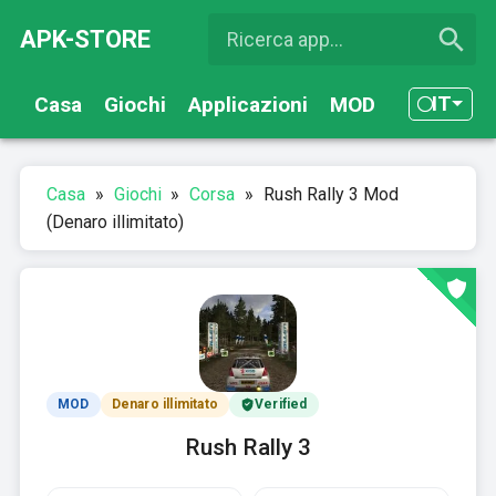
APK-STORE
IT
Casa
Giochi
Applicazioni
MOD
Casa
»
Giochi
»
Corsa
»
Rush Rally 3 Mod
(Denaro illimitato)
MOD
Denaro illimitato
Verified
Rush Rally 3