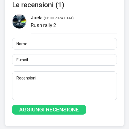
Le recensioni (1)
Joela
(06.08.2024 10:41)
Rush rally 2
Nome
E-mail
Recensioni
Almeno 10 caratteri. I link non sono consentiti.