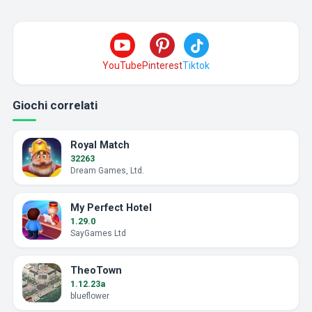
YouTube
Pinterest
Tiktok
Giochi correlati
Royal Match
32263
Dream Games, Ltd.
My Perfect Hotel
1.29.0
SayGames Ltd
TheoTown
1.12.23a
blueflower