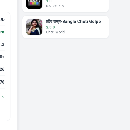
1.0
R&J Studio
フル
চটির রাজ্য-Bangla Choti Golpo
2.0.0
ra
Choti World
1.2
.0+
026
78
スト