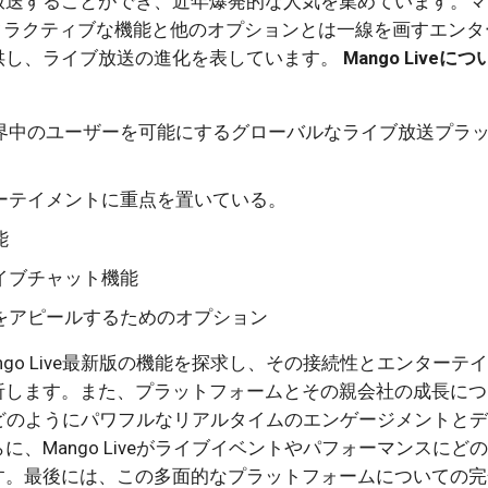
放送することができ、近年爆発的な人気を集めています。マ
ンタラクティブな機能と他のオプションとは一線を画すエンタ
供し、ライブ放送の進化を表しています。
Mango Liveに
界中のユーザーを可能にするグローバルなライブ放送プラ
ーテイメントに重点を置いている。
能
イブチャット機能
をアピールするためのオプション
go Live最新版の機能を探求し、その接続性とエンターテ
析します。また、プラットフォームとその親会社の成長につ
veがどのようにパワフルなリアルタイムのエンゲージメントと
、Mango Liveがライブイベントやパフォーマンスにど
す。最後には、この多面的なプラットフォームについての完