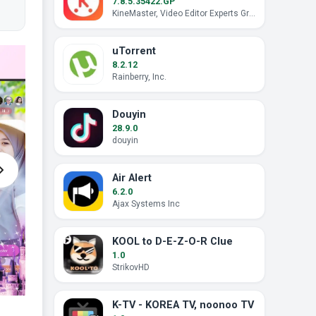
7.8.5.35422.GP
KineMaster, Video Editor Experts Group
uTorrent
8.2.12
Rainberry, Inc.
Douyin
28.9.0
douyin
Air Alert
6.2.0
Ajax Systems Inc
KOOL to D-E-Z-O-R Clue
1.0
StrikovHD
K-TV - KOREA TV, noonoo TV