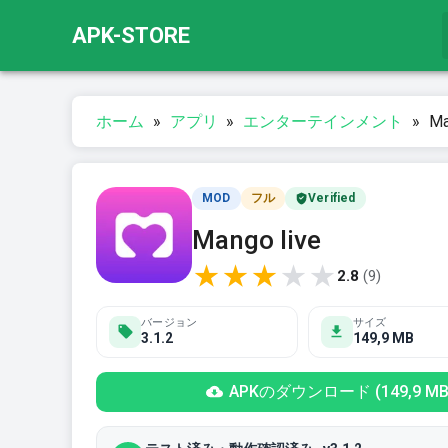
APK-STORE
ホーム
»
アプリ
»
エンターテインメント
»
M
MOD
フル
Verified
Mango live
★
★
★
★
★
2.8
(
9
)
バージョン
サイズ
3.1.2
149,9 MB
APKのダウンロード (149,9 MB