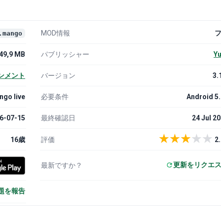
MOD情報
.mango
49,9 MB
パブリッシャー
Yu
ンメント
バージョン
3.
go live
必要条件
Android 5
6-07-15
最終確認日
24 Jul 2
★
★
★
★
★
16歳
評価
2.
更新をリクエ
最新ですか？
題を報告