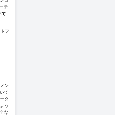
ンゴ
ーテ
ついて
ットフ
イメン
いて
データ
のよう
全な