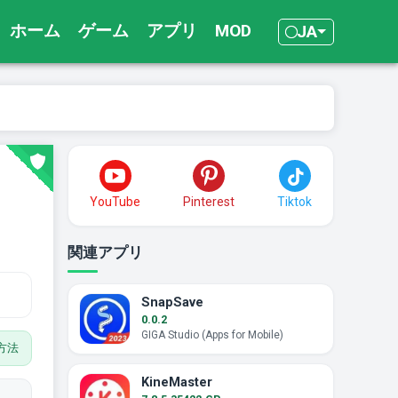
ホーム
ゲーム
アプリ
MOD
JA
YouTube
Pinterest
Tiktok
関連アプリ
SnapSave
0.0.2
GIGA Studio (Apps for Mobile)
方法
KineMaster