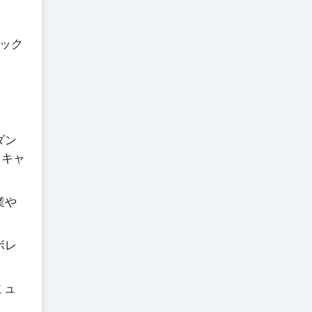
ック
ダン
ドキャ
業や
ボレ
ミュ