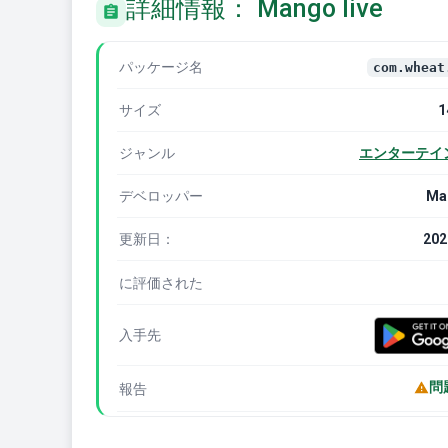
詳細情報： Mango live
パッケージ名
com.wheat
サイズ
1
ジャンル
エンターテイ
デベロッパー
Man
更新日：
202
に評価された
入手先
問
報告