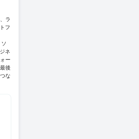
り、ラ
トフ
、ソ
ジネ
フォー
。最後
なつな