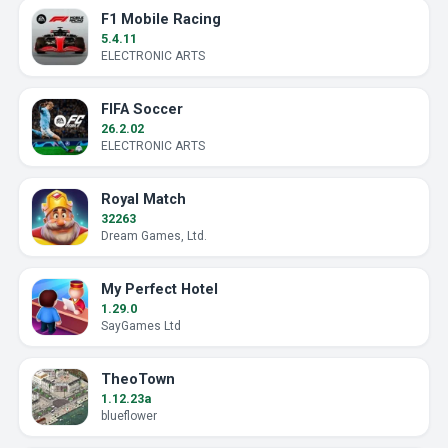
F1 Mobile Racing
5.4.11
ELECTRONIC ARTS
FIFA Soccer
26.2.02
ELECTRONIC ARTS
Royal Match
32263
Dream Games, Ltd.
My Perfect Hotel
1.29.0
SayGames Ltd
TheoTown
1.12.23a
blueflower