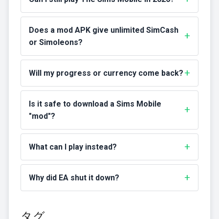
Does a mod APK give unlimited SimCash
or Simoleons?
Will my progress or currency come back?
Is it safe to download a Sims Mobile
"mod"?
What can I play instead?
Why did EA shut it down?
タグ