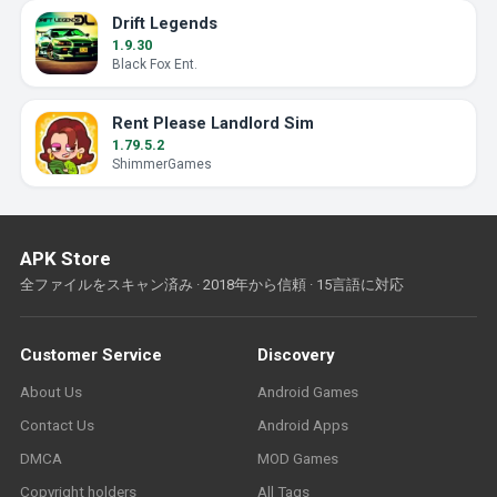
Drift Legends
1.9.30
Black Fox Ent.
Rent Please Landlord Sim
1.79.5.2
ShimmerGames
APK Store
全ファイルをスキャン済み · 2018年から信頼 · 15言語に対応
Customer Service
Discovery
About Us
Android Games
Contact Us
Android Apps
DMCA
MOD Games
Copyright holders
All Tags