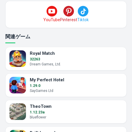
YouTube
Pinterest
Tiktok
関連ゲーム
Royal Match
32263
Dream Games, Ltd.
My Perfect Hotel
1.29.0
SayGames Ltd
TheoTown
1.12.23a
blueflower