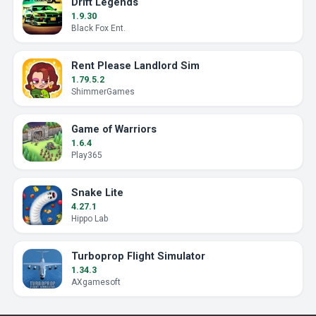
Drift Legends
1.9.30
Black Fox Ent.
Rent Please Landlord Sim
1.79.5.2
ShimmerGames
Game of Warriors
1.6.4
Play365
Snake Lite
4.27.1
Hippo Lab
Turboprop Flight Simulator
1.34.3
AXgamesoft