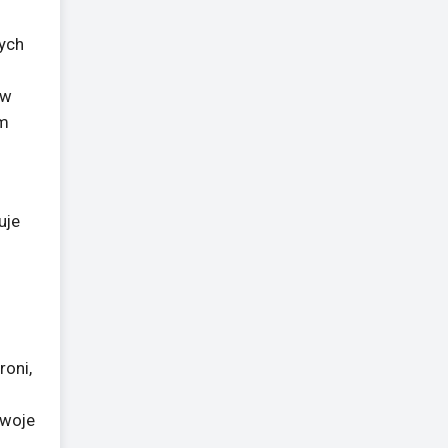
żych
 w
ym
uje
roni,
swoje