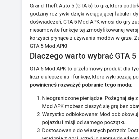
Grand Theft Auto 5 (GTA 5) to gra, która podbi
godziny rozrywki dzięki wciągającej fabule i d
doświadczeń, GTA 5 Mod APK wnosi do gry zup
niesamowite funkcje tej zmodyfikowanej wersji
korzyści płynące z używania modów w grze. Zapn
GTA 5 Mod APK!
Dlaczego warto wybrać GTA 5
GTA 5 Mod APK to przełomowy produkt dla tych
liczne ulepszenia i funkcje, które wykraczają p
powinieneś rozważyć pobranie tego moda:
Nieograniczone pieniądze: Pożegnaj się z
Mod APK możesz cieszyć się grą bez obaw,
Wszystko odblokowane: Mod odblokowuje w
pojazdu i misji od samego początku.
Dostosowanie do własnych potrzeb: Dostos
wrażenia z gry i uczyń je naprawdę własn