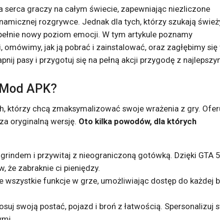
ła serca graczy na całym świecie, zapewniając niezliczone
ynamicznej rozgrywce. Jednak dla tych, którzy szukają świe
ełnie nowy poziom emocji. W tym artykule poznamy
, omówimy, jak ją pobrać i zainstalować, oraz zagłębimy się
ij pasy i przygotuj się na pełną akcji przygodę z najlepsz
 Mod APK?
, którzy chcą zmaksymalizować swoje wrażenia z gry. Ofer
oza oryginalną wersję.
Oto kilka powodów, dla których
 grindem i przywitaj z nieograniczoną gotówką. Dzięki GTA 5
 że zabraknie ci pieniędzy.
szystkie funkcje w grze, umożliwiając dostęp do każdej b
uj swoją postać, pojazd i broń z łatwością. Spersonalizuj 
ymi.