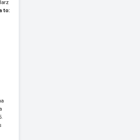
larz
 to:
na
a
5.
s