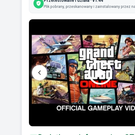
Przetestowane i działa · v1.44
Plik pobrany, przeskanowany i zainstalowany przez na