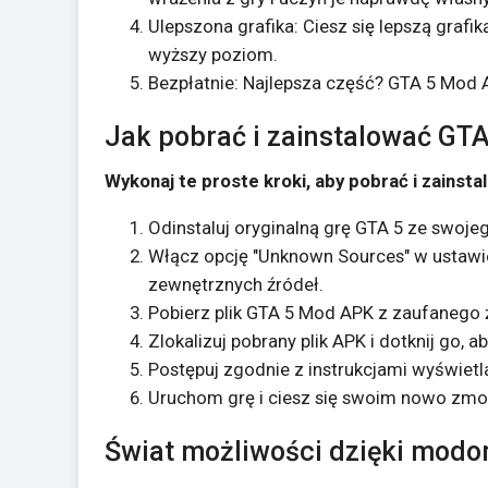
Ulepszona grafika: Ciesz się lepszą graf
wyższy poziom.
Bezpłatnie: Najlepsza część? GTA 5 Mod 
Jak pobrać i zainstalować GT
Wykonaj te proste kroki, aby pobrać i zains
Odinstaluj oryginalną grę GTA 5 ze swoje
Włącz opcję "Unknown Sources" w ustawien
zewnętrznych źródeł.
Pobierz plik GTA 5 Mod APK z zaufanego 
Zlokalizuj pobrany plik APK i dotknij go, a
Postępuj zgodnie z instrukcjami wyświetla
Uruchom grę i ciesz się swoim nowo zm
Świat możliwości dzięki mod