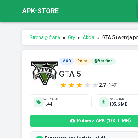
APK-STORE
Strona główna
»
Gry
»
Akcja
»
GTA 5 (wersja po
MOD
Pełna
Verified
GTA 5
★
★
★
★
★
2.7
(
149
)
WERSJA
ROZMIAR
1.44
105.6 MB
Pobierz APK (105.6 MB)