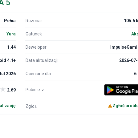
A 5
Pełna
Rozmiar
105.6 
Yura
Gatunek
Ak
1.44
Deweloper
ImpulseGami
oid 4.1+
Data aktualizacji:
2026-07-
Jul 2026
Ocenione dla
6 
★
Pobierz z
2.69
alizację
Zgłoś probl
Zgłoś