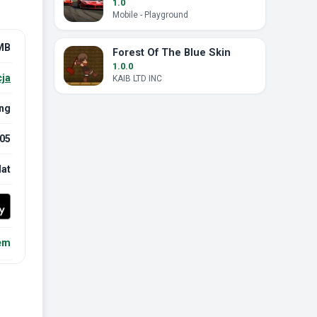
1.0
Mobile - Playground
MB
Forest Of The Blue Skin
1.0.0
cja
KAIB LTD INC
ng
05
lat
em