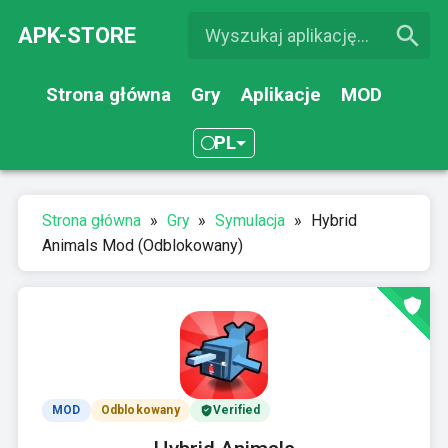
APK-STORE
Strona główna
Gry
Aplikacje
MOD
PL
Strona główna
»
Gry
»
Symulacja
»
Hybrid
Animals Mod (Odblokowany)
MOD
Odblokowany
Verified