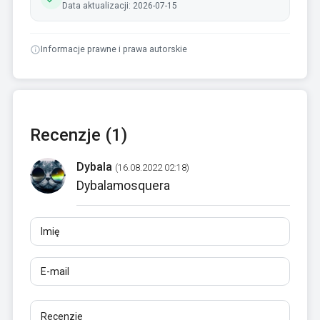
Data aktualizacji: 2026-07-15
Informacje prawne i prawa autorskie
Recenzje (1)
Dybala
(16.08.2022 02:18)
Dybalamosquera
Imię
E-mail
Recenzje
Co najmniej 10 znaków. Linki są niedozwolone.