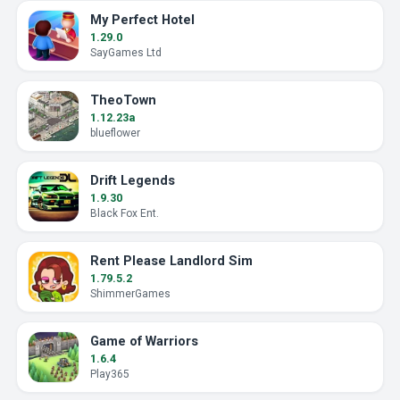
My Perfect Hotel
1.29.0
SayGames Ltd
TheoTown
1.12.23a
blueflower
Drift Legends
1.9.30
Black Fox Ent.
Rent Please Landlord Sim
1.79.5.2
ShimmerGames
Game of Warriors
1.6.4
Play365