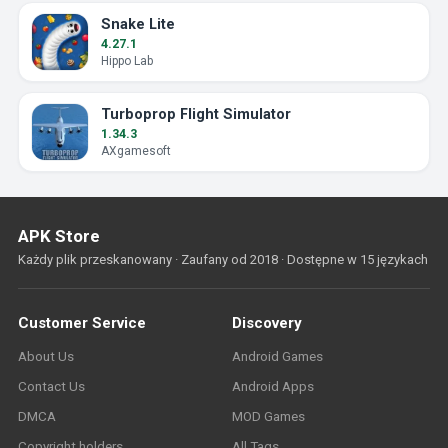
Snake Lite
4.27.1
Hippo Lab
Turboprop Flight Simulator
1.34.3
AXgamesoft
APK Store
Każdy plik przeskanowany · Zaufany od 2018 · Dostępne w 15 językach
Customer Service
Discovery
About Us
Android Games
Contact Us
Android Apps
DMCA
MOD Games
Copyright holders
All Tags