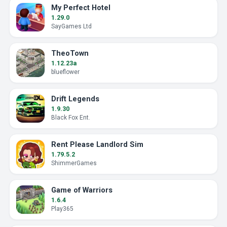
My Perfect Hotel
1.29.0
SayGames Ltd
TheoTown
1.12.23a
blueflower
Drift Legends
1.9.30
Black Fox Ent.
Rent Please Landlord Sim
1.79.5.2
ShimmerGames
Game of Warriors
1.6.4
Play365