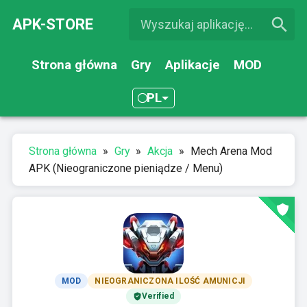
APK-STORE
Strona główna
Gry
Aplikacje
MOD
PL
Strona główna
»
Gry
»
Akcja
»
Mech Arena Mod
APK (Nieograniczone pieniądze / Menu)
MOD
NIEOGRANICZONA ILOŚĆ AMUNICJI
Verified