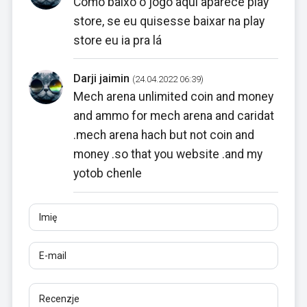
Como baixo o jogo aqui aparece play
store, se eu quisesse baixar na play
store eu ia pra lá
Darji jaimin
(24.04.2022 06:39)
Mech arena unlimited coin and money
and ammo for mech arena and caridat
.mech arena hach but not coin and
money .so that you website .and my
yotob chenle
Imię
E-mail
Recenzje
Co najmniej 10 znaków. Linki są niedozwolone.