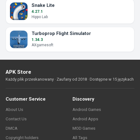
Snake Lite
4.27.1
Hippo Lab
Turboprop Flight Simulator
1.34.3
AXgamesoft
APK Store
Każdy plik przeskanowany · Zaufany od 2018 · Dostępne w 15 językach
Customer Service
Discovery
About Us
Android Games
Contact Us
Android Apps
DMCA
MOD Games
Copyright holders
All Tags