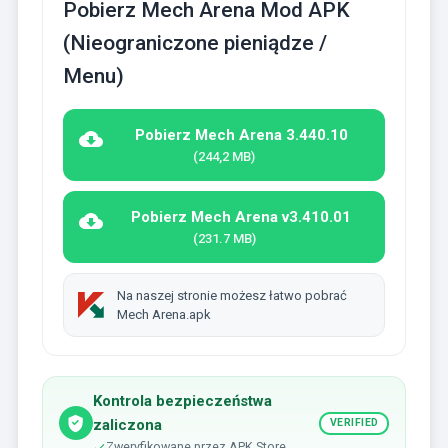
Pobierz Mech Arena Mod APK
(Nieograniczone pieniądze /
Menu)
Pobierz Mech Arena 3.440.10
(244,2 MB)
Pobierz Mech Arena v3.410.01
(231.7 MB)
Na naszej stronie możesz łatwo pobrać
Mech Arena.apk
Kontrola bezpieczeństwa
zaliczona
VERIFIED
Zweryfikowane przez APK Store