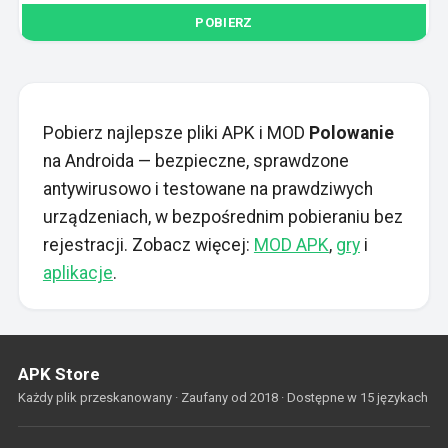
POBIERZ
Pobierz najlepsze pliki APK i MOD
Polowanie
na Androida — bezpieczne, sprawdzone
antywirusowo i testowane na prawdziwych
urządzeniach, w bezpośrednim pobieraniu bez
rejestracji. Zobacz więcej:
MOD APK
,
gry
i
aplikacje
.
APK Store
Każdy plik przeskanowany · Zaufany od 2018 · Dostępne w 15 językach