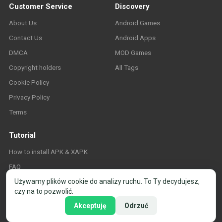
Customer Service
Discovery
About Us
Android Games
Contact Us
Android Apps
DMCA
MOD Games
Copyright holders
All Tags
Cookie Policy
Privacy Policy
Terms
Tutorial
How to install APK & XAPK
FAQ
Używamy plików cookie do analizy ruchu. To Ty decydujesz,
czy na to pozwolić.
Akceptuję
Odrzuć
© 2026 APK-Store.org. Wszelkie prawa zastrzeżone. ·
Ustawienia plików cookie