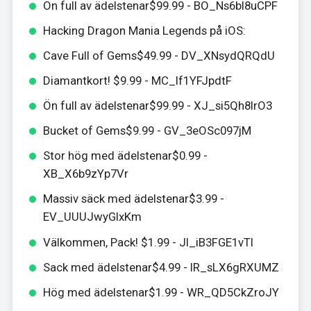
Ön full av ädelstenar$99.99 - BO_Ns6bl8uCPF
Hacking Dragon Mania Legends på iOS:
Cave Full of Gems$49.99 - DV_XNsydQRQdU
Diamantkort! $9.99 - MC_lf1YFJpdtF
Ön full av ädelstenar$99.99 - XJ_si5Qh8IrO3
Bucket of Gems$9.99 - GV_3eOSc097jM
Stor hög med ädelstenar$0.99 -
XB_X6b9zYp7Vr
Massiv säck med ädelstenar$3.99 -
EV_UUUJwyGIxKm
Välkommen, Pack! $1.99 - JI_iB3FGE1vTI
Sack med ädelstenar$4.99 - IR_sLX6gRXUMZ
Hög med ädelstenar$1.99 - WR_QD5CkZroJY