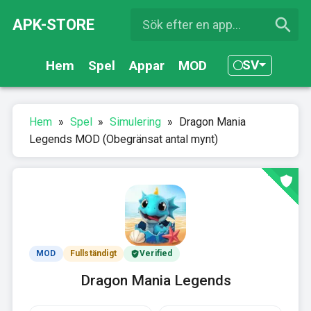
APK-STORE
SV
Hem
Spel
Appar
MOD
Hem
»
Spel
»
Simulering
»
Dragon Mania
Legends MOD (Obegränsat antal mynt)
MOD
Fullständigt
Verified
Dragon Mania Legends