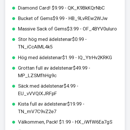
Diamond Card! $9.99 - QK_K9BkKQrNbC
Bucket of Gems$9.99 - HB_9LvREw2WJw
Massive Sack of Gems$3.99 - OF_4BYV0uluro
Stor hög med ädelstenar$0.99 -
TN_iCcAIML4k5
Hög med ädelstenar$1.99 - IQ_YtrHv2KRKG
Grottan full av ädelstenar$49.99 -
MP_LZSMfhHg9c
Säck med ädelstenar$4.99 -
EU_vVVQlXJRFpF
Kista full av ädelstenar$19.99 -
TN_mV7C9vZ2e7
Välkommen, Pack! $1.99 - HX_iWfW6Ea7gS