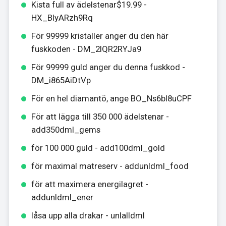
Kista full av ädelstenar$19.99 -
HX_BIyARzh9Rq
För 99999 kristaller anger du den här
fuskkoden - DM_2IQR2RYJa9
För 99999 guld anger du denna fuskkod -
DM_i865AiDtVp
För en hel diamantö, ange BO_Ns6bl8uCPF
För att lägga till 350 000 ädelstenar -
add350dml_gems
för 100 000 guld - add100dml_gold
för maximal matreserv - addunldml_food
för att maximera energilagret -
addunldml_ener
låsa upp alla drakar - unlalldml