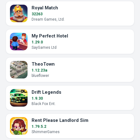
Royal Match
32263
Dream Games, Ltd.
My Perfect Hotel
1.29.0
SayGames Ltd
TheoTown
1.12.23a
blueflower
Drift Legends
1.9.30
Black Fox Ent.
Rent Please Landlord Sim
1.79.5.2
ShimmerGames