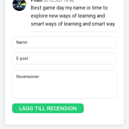
Phalit
(07.02.2021 14:34)
Best game day my name is time to
explore new ways of learning and
smart ways of learning and smart way
Namn
E-post
Recensioner
Minst 10 tecken. Länkar är inte tillåtna.