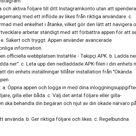
Instagram.
ta och aktiva följare till ditt Instagramkonto utan att spender
ngagemang med ett inflöde av likes från riktiga användare. c.
mad med enkelhet i åtanke, vilket gör den lätt att navigera 
ecklare arbetar ständigt med att förbättra appen för att se 
. e. Säkert och tryggt: Appen använder avancerade
onliga information.
en officiella webbplatsen InstaHile - Takipçi APK. b. Ladda ne
dda ner". c. Leta upp den nedladdade APK-filen i din enhets
 att din enhets inställningar tillåter installation från "Okända
ppen.
K: a. Öppna appen och logga in med dina inloggningsuppgifte
re, gilla eller båda. c. Välj det antal följare eller gilla-
pen ska behandla din begäran och njut av din ökade närvaro p
tt använda. b. Ger riktiga följare och likes. c. Regelbundna