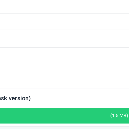
nsk version)
(1.5 MB)