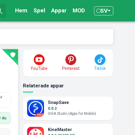
Hem
Spel
Appar
MOD
SV
YouTube
Pinterest
Tiktok
Relaterade appar
M:
SnapSave
0.0.2
GIGA Studio (Apps for Mobile)
r du
KineMaster