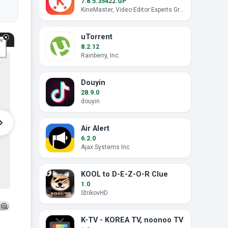
7.8.5.35422.GP
KineMaster, Video Editor Experts Group
uTorrent
8.2.12
Rainberry, Inc.
Douyin
28.9.0
douyin
Air Alert
6.2.0
Ajax Systems Inc
KOOL to D-E-Z-O-R Clue
1.0
StrikovHD
K-TV - KOREA TV, noonoo TV