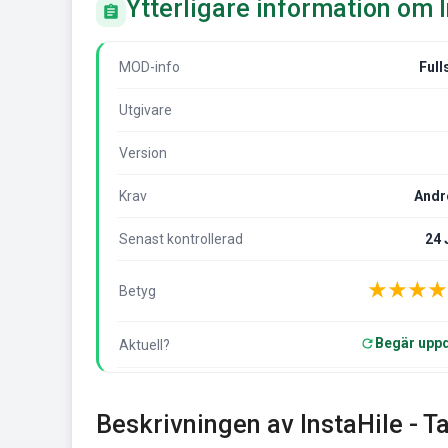
Ytterligare information om I
MOD-info
Full
Utgivare
Version
Krav
Andr
Senast kontrollerad
24 
★
★
★
★
Betyg
Begär uppd
Aktuell?
Beskrivningen av InstaHile - T