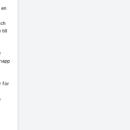
a en
och
till
r
 mapp
r för
å