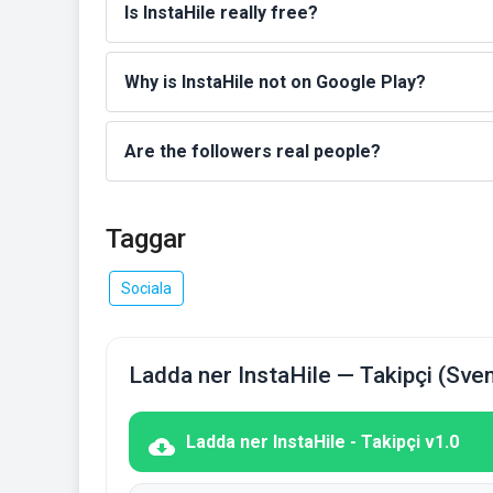
Is InstaHile really free?
Why is InstaHile not on Google Play?
Are the followers real people?
Taggar
Sociala
Ladda ner InstaHile — Takipçi (Sve
Ladda ner InstaHile - Takipçi v1.0