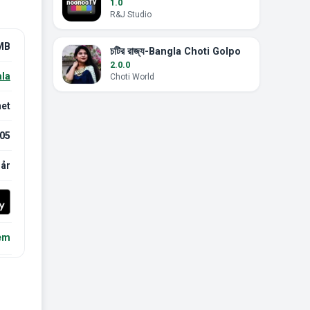
1.0
R&J Studio
MB
চটির রাজ্য-Bangla Choti Golpo
2.0.0
ala
Choti World
net
05
 år
lem