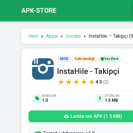
APK-STORE
Hem
»
Appar
»
Sociala
»
InstaHile — Takipçi (
MOD
Fullständigt
Verified
InstaHile - Takipçi
★
★
★
★
★
4.5
(
2
)
VERSION
STORLEK
1.0
1.5 MB
Ladda ner APK (1.5 MB)