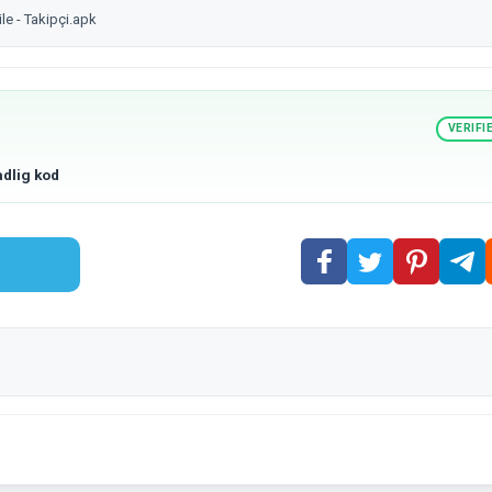
le - Takipçi.apk
VERIFI
adlig kod