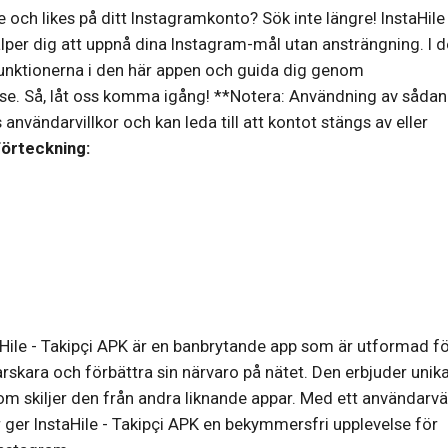
are och likes på ditt Instagramkonto? Sök inte längre! InstaHile
lper dig att uppnå dina Instagram-mål utan ansträngning. I 
funktionerna i den här appen och guida dig genom
se. Så, låt oss komma igång! **Notera: Användning av såda
användarvillkor och kan leda till att kontot stängs av eller
förteckning:
taHile - Takipçi APK är en banbrytande app som är utformad f
rskara och förbättra sin närvaro på nätet. Den erbjuder unik
om skiljer den från andra liknande appar. Med ett användarvä
ger InstaHile - Takipçi APK en bekymmersfri upplevelse för