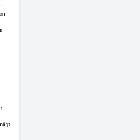
 -
den
na
ör
a
nligt