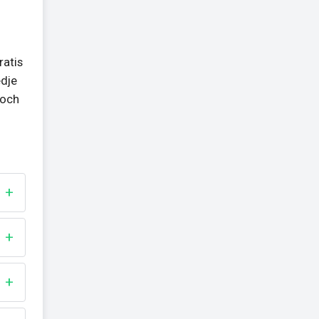
ratis
edje
 och