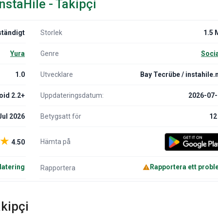
nstaHile - Takipçi
ständigt
Storlek
1.5 
Yura
Genre
Soci
1.0
Utvecklare
Bay Tecrübe / instahile.
oid 2.2+
Uppdateringsdatum:
2026-07-
Jul 2026
Betygsatt för
12
★
Hämta på
4.50
atering
Rapportera ett prob
Rapportera
akipçi