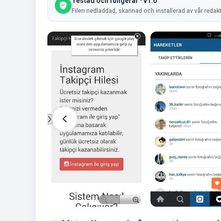
Testad och fungerar · v1.0
Filen nedladdad, skannad och installerad av vår redak