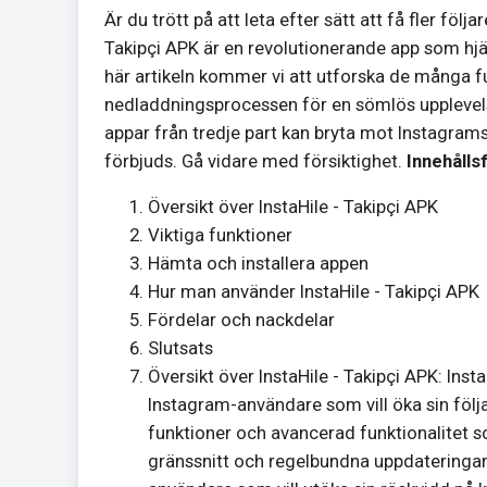
Är du trött på att leta efter sätt att få fler följ
Takipçi APK är en revolutionerande app som hjä
här artikeln kommer vi att utforska de många 
nedladdningsprocessen för en sömlös upplevel
appar från tredje part kan bryta mot Instagrams 
förbjuds. Gå vidare med försiktighet.
Innehålls
Översikt över InstaHile - Takipçi APK
Viktiga funktioner
Hämta och installera appen
Hur man använder InstaHile - Takipçi APK
Fördelar och nackdelar
Slutsats
Översikt över InstaHile - Takipçi APK: Ins
Instagram-användare som vill öka sin följa
funktioner och avancerad funktionalitet s
gränssnitt och regelbundna uppdateringar 