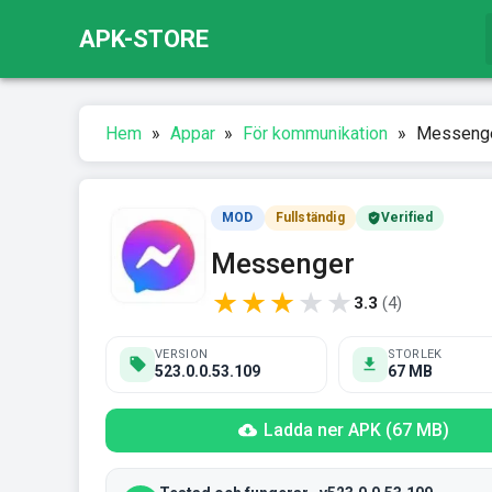
APK-STORE
Hem
»
Appar
»
För kommunikation
»
Messenge
MOD
Fullständig
Verified
Messenger
★
★
★
★
★
3.3
(
4
)
VERSION
STORLEK
523.0.0.53.109
67 MB
Ladda ner APK (67 MB)