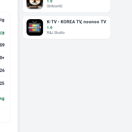
1.0
StrikovHD
dig
K-TV - KOREA TV, noonoo TV
1.0
ra
R&J Studio
109
.0+
026
25
ing