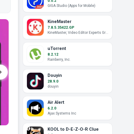
0.0.2
GIGA Studio (Apps for Mobile)
KineMaster
7.8.5.35422.GP
KineMaster, Video Editor Experts Group
uTorrent
8.2.12
Rainberry, Inc.
Douyin
28.9.0
douyin
Air Alert
6.2.0
Ajax Systems Inc
KOOL to D-E-Z-O-R Clue