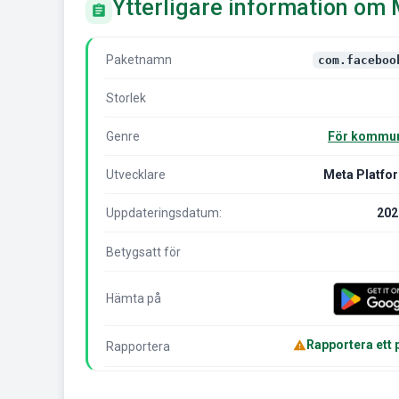
Ytterligare information om
Paketnamn
com.faceboo
Storlek
Genre
För kommun
Utvecklare
Meta Platfor
Uppdateringsdatum:
202
Betygsatt för
Hämta på
Rapportera ett
Rapportera