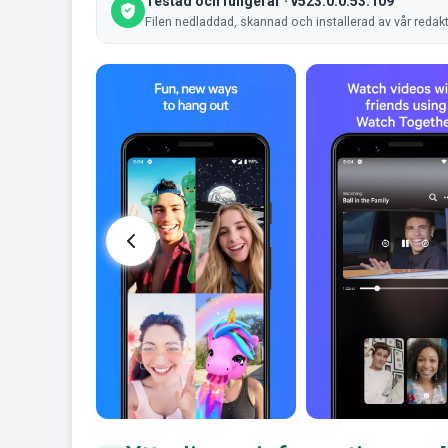
Testad och fungerar · v523.0.0.53.109
Filen nedladdad, skannad och installerad av vår redak