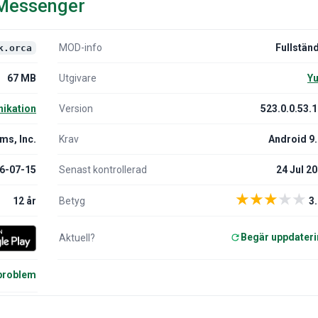
 Messenger
MOD-info
Fullstän
k.orca
67 MB
Utgivare
Yu
ikation
Version
523.0.0.53.
ms, Inc.
Krav
Android 9
6-07-15
Senast kontrollerad
24 Jul 2
★
★
★
★
★
12 år
Betyg
3.
Begär uppdater
Aktuell?
 problem