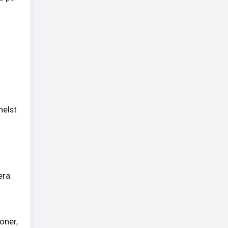
helst
era.
oner,