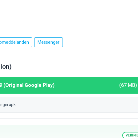
bmeddelanden
Messenger
ion)
 (Original Google Play)
(67 MB)
enger.apk
VERIFI