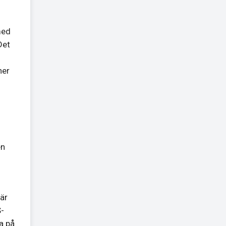
med
Det
ner
en
är
S-
ta på