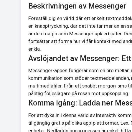
Beskrivningen av Messenger
Föreställ dig en värld där ett enkelt textmedde
en knapptryckning, där det inte tar mer än en se
är den magin som Messenger apk erbjuder. De
fortsätter att forma hur vi får kontakt med andr
enkla.
Avslöjandet av Messenger: Et
Messenger-appen fungerar som en bro mellan ind
kommunikation som stöder textmeddelanden, röst
multimediafiler. Från ett snabbt morgon-sms till
pålitlig följeslagare på resan mot uppkoppling.
Komma igång: Ladda ner Mes
För att dyka in i denna värld av interaktiv ko
tillgänglig gratis på olika app-plattformar, t.e
enheter. Nedladdningsprocessen är enkel: hitta ap