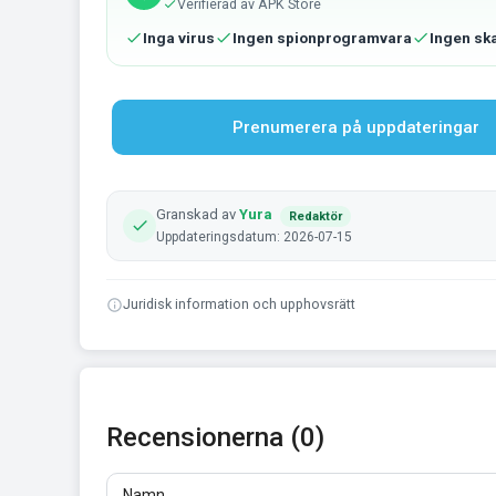
Verifierad av APK Store
Inga virus
Ingen spionprogramvara
Ingen sk
Prenumerera på uppdateringar
Granskad av
Yura
Redaktör
Uppdateringsdatum: 2026-07-15
Juridisk information och upphovsrätt
Recensionerna (0)
Namn
E-post
Recensioner
Minst 10 tecken. Länkar är inte tillåtna.