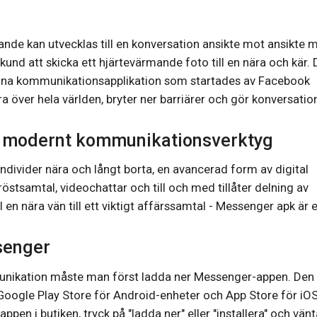
lande kan utvecklas till en konversation ansikte mot ansikte 
kund att skicka ett hjärtevärmande foto till en nära och kär. 
nna kommunikationsapplikation som startades av Facebook
a över hela världen, bryter ner barriärer och gör konversatio
t modernt kommunikationsverktyg
ivider nära och långt borta, en avancerad form av digital
samtal, videochattar och till och med tillåter delning av
 en nära vän till ett viktigt affärssamtal - Messenger apk är 
senger
mmunikation måste man först ladda ner Messenger-appen. Den 
x. Google Play Store för Android-enheter och App Store för iO
pen i butiken, tryck på "ladda ner" eller "installera" och vän