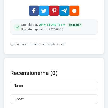
Granskad av
APK-STORE Team
Redaktör
Uppdateringsdatum: 2026-07-12
Juridisk information och upphovsrätt
Recensionerna (0)
Namn
E-post
Recensioner
Minst 10 tecken. Länkar är inte tillåtna.