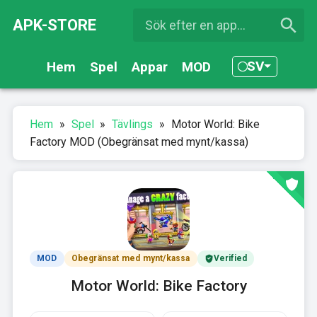
APK-STORE
SV
Hem
Spel
Appar
MOD
Hem
»
Spel
»
Tävlings
»
Motor World: Bike
Factory MOD (Obegränsat med mynt/kassa)
MOD
Obegränsat med mynt/kassa
Verified
Motor World: Bike Factory