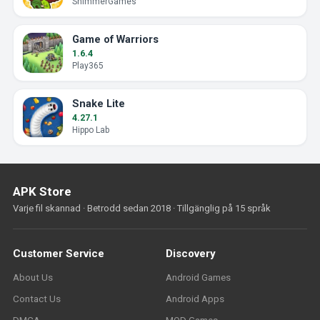
ShimmerGames
Game of Warriors
1.6.4
Play365
Snake Lite
4.27.1
Hippo Lab
APK Store
Varje fil skannad · Betrodd sedan 2018 · Tillgänglig på 15 språk
Customer Service
Discovery
About Us
Android Games
Contact Us
Android Apps
DMCA
MOD Games