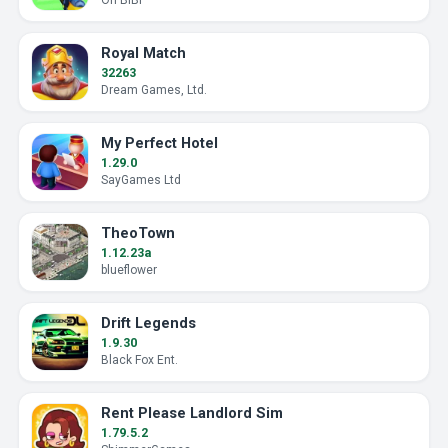
Oh BiBi
Royal Match
32263
Dream Games, Ltd.
My Perfect Hotel
1.29.0
SayGames Ltd
TheoTown
1.12.23a
blueflower
Drift Legends
1.9.30
Black Fox Ent.
Rent Please Landlord Sim
1.79.5.2