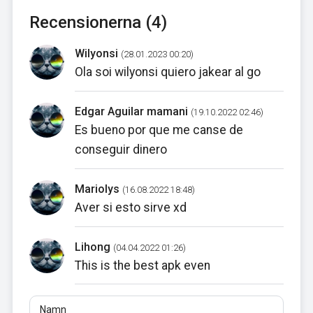
Recensionerna (4)
Wilyonsi
(28.01.2023 00:20)
Ola soi wilyonsi quiero jakear al go
Edgar Aguilar mamani
(19.10.2022 02:46)
Es bueno por que me canse de
conseguir dinero
Mariolys
(16.08.2022 18:48)
Aver si esto sirve xd
Lihong
(04.04.2022 01:26)
This is the best apk even
Namn
E-post
Recensioner
Minst 10 tecken. Länkar är inte tillåtna.