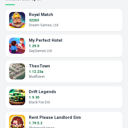
Royal Match
32263
Dream Games, Ltd.
My Perfect Hotel
1.29.0
SayGames Ltd
TheoTown
1.12.23a
blueflower
Drift Legends
1.9.30
Black Fox Ent.
Rent Please Landlord Sim
1.79.5.2