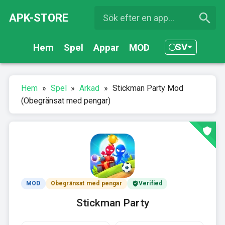
APK-STORE
SV
Hem
Spel
Appar
MOD
Hem
»
Spel
»
Arkad
»
Stickman Party Mod
(Obegränsat med pengar)
MOD
Obegränsat med pengar
Verified
Stickman Party