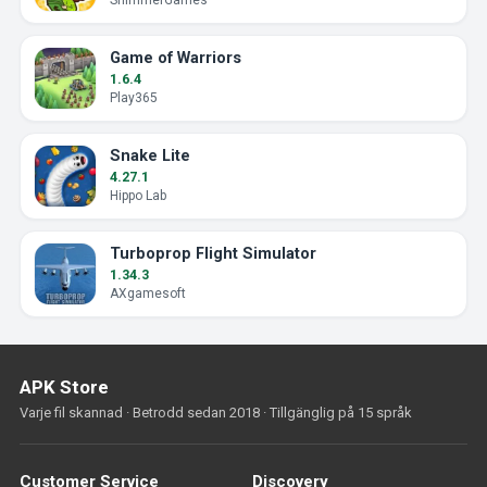
ShimmerGames
Game of Warriors
1.6.4
Play365
Snake Lite
4.27.1
Hippo Lab
Turboprop Flight Simulator
1.34.3
AXgamesoft
APK Store
Varje fil skannad · Betrodd sedan 2018 · Tillgänglig på 15 språk
Customer Service
Discovery