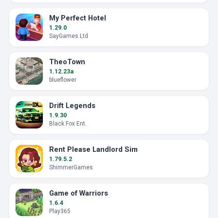
My Perfect Hotel
1.29.0
SayGames Ltd
TheoTown
1.12.23a
blueflower
Drift Legends
1.9.30
Black Fox Ent.
Rent Please Landlord Sim
1.79.5.2
ShimmerGames
Game of Warriors
1.6.4
Play365