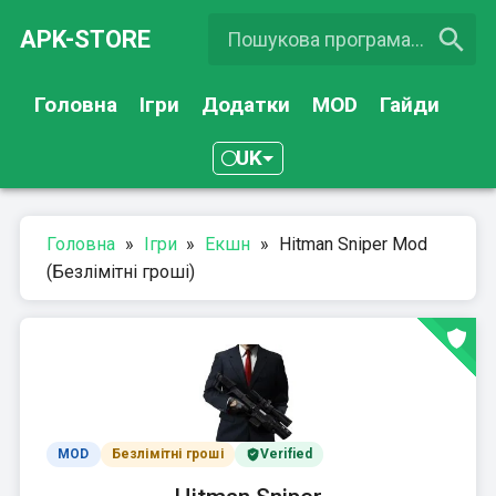
APK-STORE
Головна
Ігри
Додатки
MOD
Гайди
UK
Головна
»
Ігри
»
Екшн
»
Hitman Sniper Mod
(Безлімітні гроші)
MOD
Безлімітні гроші
Verified