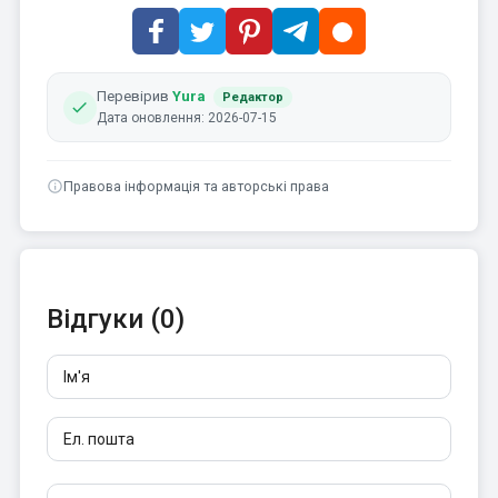
Перевірив
Yura
Редактор
Дата оновлення: 2026-07-15
Правова інформація та авторські права
Відгуки (0)
Ім'я
Ел. пошта
Відгуки
Щонайменше 10 символів. Посилання не дозволені.