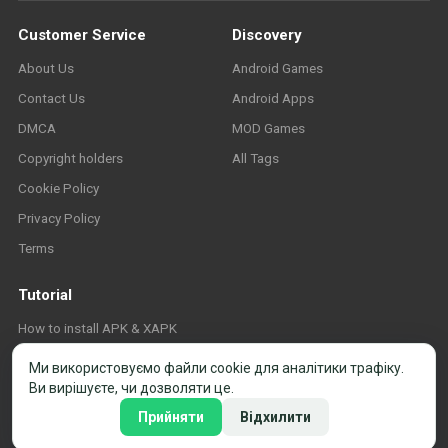
Customer Service
Discovery
About Us
Android Games
Contact Us
Android Apps
DMCA
MOD Games
Copyright holders
All Tags
Cookie Policy
Privacy Policy
Terms
Tutorial
How to install APK & XAPK
FAQ
Ми використовуємо файли cookie для аналітики трафіку.
Ви вирішуєте, чи дозволяти це.
Прийняти
Відхилити
© 2026 APK-Store.org. Усі права захищено. ·
Налаштування cookie