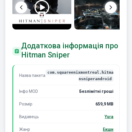
Додаткова інформація про
Hitman Sniper
com.squareenixmontreal.hitma
Назва пакета
nsniperandroid
Інфо MOD
Безлімітні гроші
Розмір
659,9 MB
Видавець
Yura
Жанр
Екшн