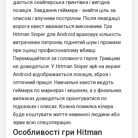
дається снайперська гвинтівка і вигідна
позиція. Завдання геймера - знайти ціль за
описом і влучним пострілом. Після ліквідації
ворога квест вважається виконаним. Гра
Hitman Sniper для Android враховує кількість
витрачених патронів, піднятий шум і промахи
при оцінці професіоналізму вбивці.
Переміщайтеся за головного героя. Гравцеві
не доведеться. У Hitman Sniper apk на екрані
Android відображається локація, зброя і
оптичний приціл. Навчальні квести ведуть
геймера по маркерах і мішенях, а у фінальних
вилазках доведеться орієнтуватися по
підказках і описах. Кожна помилка кілера
буде коштувати життя невинної людини або
зірве всю спецоперацію.
Особливості гри Hitman