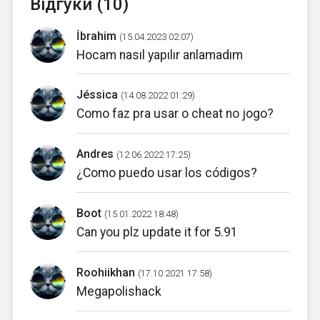
Відгуки (10)
İbrahim
(15.04.2023 02:07)
Hocam nasıl yapılır anlamadım
Jéssica
(14.08.2022 01:29)
Como faz pra usar o cheat no jogo?
Andres
(12.06.2022 17:25)
¿Como puedo usar los códigos?
Boot
(15.01.2022 18:48)
Can you plz update it for 5.91
Roohiikhan
(17.10.2021 17:58)
Megapolishack