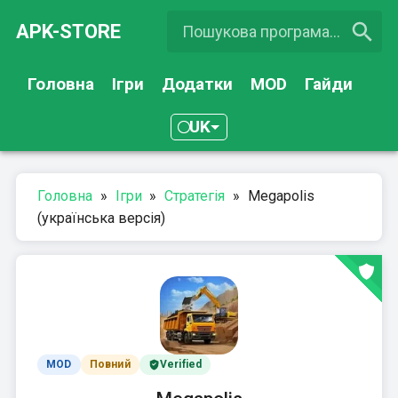
APK-STORE
Головна
Ігри
Додатки
MOD
Гайди
UK
Головна
»
Ігри
»
Стратегія
»
Megapolis
(українська версія)
MOD
Повний
Verified