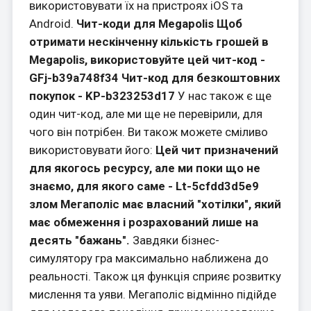
використовувати їх на пристроях iOS та
Android.
Чит-коди для Megapolis
Щоб
отримати нескінченну кількість грошей в
Megapolis, використовуйте цей чит-код -
GFj-b39a748f34
Чит-код для безкоштовних
покупок - KP-b323253d17
У нас також є ще
один чит-код, але ми ще не перевірили, для
чого він потрібен. Ви також можете сміливо
використовувати його:
Цей чит призначений
для якогось ресурсу, але ми поки що не
знаємо, для якого саме - Lt-5cfdd3d5e9
злом Мегаполіс має власний "хотілки", який
має обмеження і розрахований лише на
десять "бажань".
Завдяки бізнес-
симулятору гра максимально наближена до
реальності. Також ця функція сприяє розвитку
мислення та уяви. Мегаполіс відмінно підійде