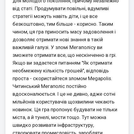
для молодого покоління, причому незалежно
від статі. Продумувати повільні, вдумливі
стратегії можуть навіть діти, і це все
безкоштовно, тим більше - корисно. Таким
чином, ця гра приносить масу задоволення і
дозволяє отримати нові знання в такій
важливій галузі. У зломі Мегаполісу ви
зможете отримати все, що нескінченно в грі.
Якщо ви задаєтеся питанням "Як отримати
необмежену кількість грошей", відповідь
проста - скористайтеся зломом Megapolis.
Читинський Мегаполіс постійно
вдосконалюється. І це не дивно, адже сотні
мільйонів користувачів щохвилини чекають
новинок. Ця гра пропонує будувати не тільки
міста, а й тунелі, мости тощо. Тут можна
швидко розвивати інфраструктуру,
створювати промисловість, заробляти