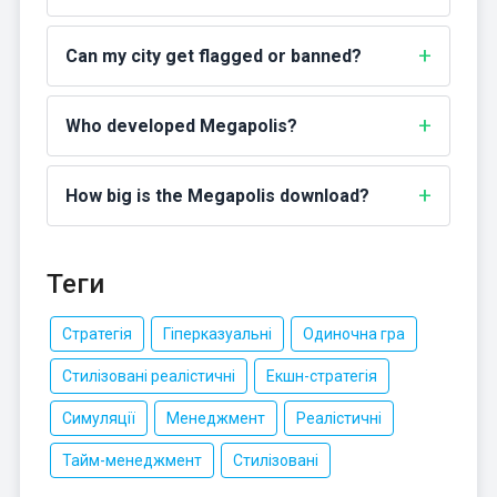
Can my city get flagged or banned?
Who developed Megapolis?
How big is the Megapolis download?
Теги
Стратегія
Гіперказуальні
Одиночна гра
Стилізовані реалістичні
Екшн-стратегія
Симуляції
Менеджмент
Реалістичні
Тайм-менеджмент
Стилізовані