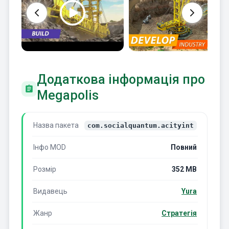
Додаткова інформація про
Megapolis
Назва пакета
com.socialquantum.acityint
Інфо MOD
Повний
Розмір
352 MB
Видавець
Yura
Жанр
Стратегія