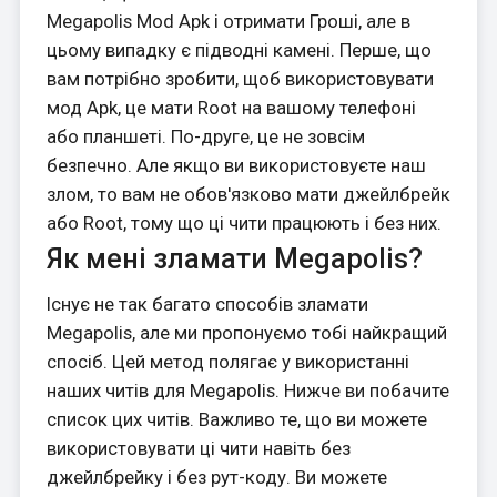
Megapolis Mod Apk і отримати Гроші, але в
цьому випадку є підводні камені. Перше, що
вам потрібно зробити, щоб використовувати
мод Apk, це мати Root на вашому телефоні
або планшеті. По-друге, це не зовсім
безпечно. Але якщо ви використовуєте наш
злом, то вам не обов'язково мати джейлбрейк
або Root, тому що ці чити працюють і без них.
Як мені зламати Megapolis?
Існує не так багато способів зламати
Megapolis, але ми пропонуємо тобі найкращий
спосіб. Цей метод полягає у використанні
наших читів для Megapolis. Нижче ви побачите
список цих читів. Важливо те, що ви можете
використовувати ці чити навіть без
джейлбрейку і без рут-коду. Ви можете