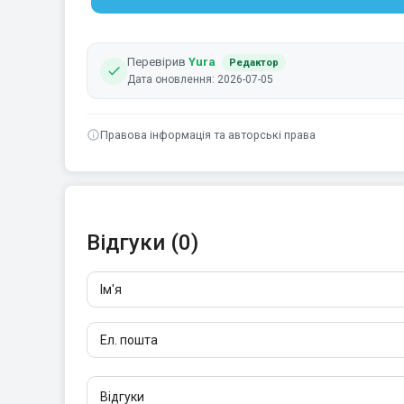
Перевірив
Yura
Редактор
Дата оновлення: 2026-07-05
Правова інформація та авторські права
Відгуки (0)
Ім'я
Ел. пошта
Відгуки
Щонайменше 10 символів. Посилання не дозво