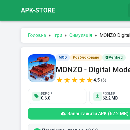
APK-STORE
Головна
»
Ігри
»
Симуляція
»
MONZO Digital
MOD
Розблоковано
Verified
MONZO - Digital Mode
★
★
★
★
★
4.5
(
6
)
ВЕРСІЯ
РОЗМІР
0.6.0
62.2 MB
Завантажити APK (62.2 MB)