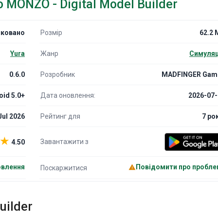
MONZO - Digital Model Builder
ковано
Розмір
62.2 
Yura
Жанр
Симуляц
0.6.0
Розробник
MADFINGER Gam
oid 5.0+
Дата оновлення:
2026-07-
Jul 2026
Рейтинг для
7 ро
★
Завантажити з
4.50
овлення
Повідомити про пробле
Поскаржитися
uilder