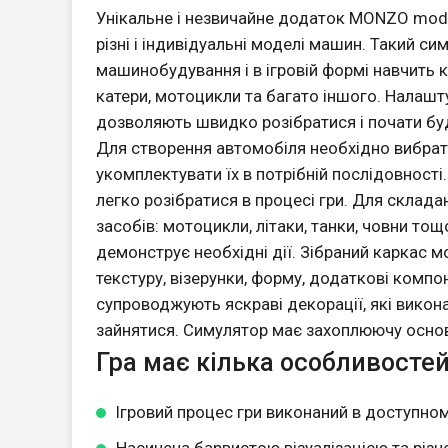
Унікальне і незвичайне додаток MONZO mod 
різні і індивідуальні моделі машин. Такий 
машинобудування і в ігровій формі навчить 
катери, мотоцикли та багато іншого. Налашту
дозволяють швидко розібратися і почати буд
Для створення автомобіля необхідно вибрати 
укомплектувати їх в потрібній послідовності
легко розібратися в процесі гри. Для склада
засобів: мотоцикли, літаки, танки, човни тощ
демонструє необхідні дії. Зібраний каркас м
текстуру, візерунки, форму, додаткові комп
супроводжують яскраві декорації, які виконан
зайнятися. Симулятор має захоплюючу основу
Гра має кілька особливосте
Ігровий процес гри виконаний в доступном
Насичена барвистою візуалізацією та різ