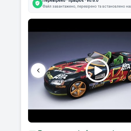
Перевірено · працює · v0.6.0
Файл завантажено, перевірено та встановлено на