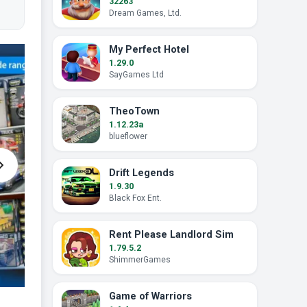
32263
Dream Games, Ltd.
My Perfect Hotel
1.29.0
SayGames Ltd
TheoTown
1.12.23a
blueflower
Drift Legends
1.9.30
Black Fox Ent.
Rent Please Landlord Sim
1.79.5.2
ShimmerGames
Game of Warriors