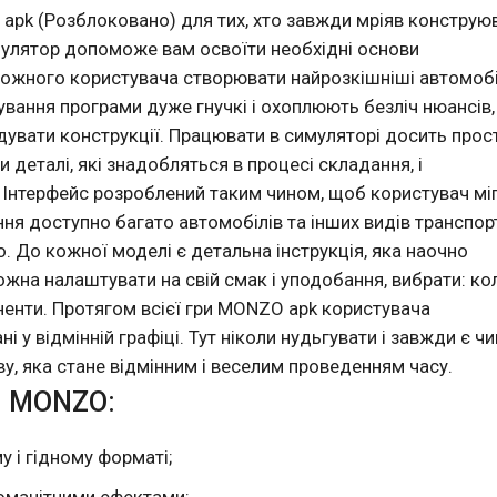
apk (Розблоковано) для тих, хто завжди мріяв конструю
симулятор допоможе вам освоїти необхідні основи
кожного користувача створювати найрозкішніші автомобі
вання програми дуже гнучкі і охоплюють безліч нюансів, 
увати конструкції. Працювати в симуляторі досить прос
деталі, які знадобляться в процесі складання, і
. Інтерфейс розроблений таким чином, щоб користувач мі
ння доступно багато автомобілів та інших видів транспор
о. До кожної моделі є детальна інструкція, яка наочно
ожна налаштувати на свій смак і уподобання, вибрати: кол
оненти. Протягом всієї гри MONZO apk користувача
і у відмінній графіці. Тут ніколи нудьгувати і завжди є ч
, яка стане відмінним і веселим проведенням часу.
й MONZO:
у і гідному форматі;
номанітними ефектами;