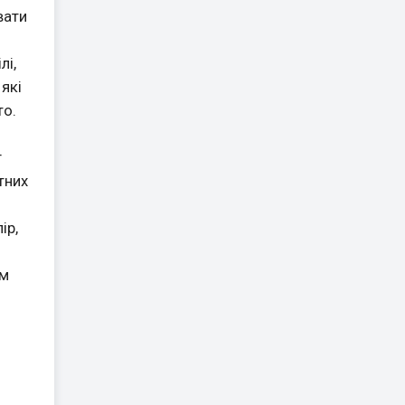
вати
лі,
які
то.
г
тних
ір,
им