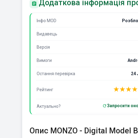
Додаткова інформація про 
Інфо MOD
Розбло
Видавець
Версія
Вимоги
Andr
Остання перевірка
24 
★
★
★
★
Рейтинг
Запросити он
Актуально?
Опис MONZO - Digital Model B