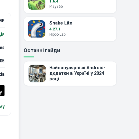
1.6.4
Play365
MB
Snake Lite
4.27.1
ія
Hippo Lab
es
Останні гайди
05
Найпопулярніші Android-
додатки в Україні у 2024
ків
році
му