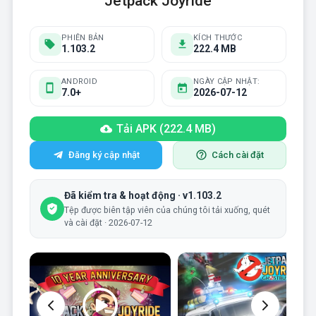
Jetpack Joyride
PHIÊN BẢN
KÍCH THƯỚC
1.103.2
222.4 MB
ANDROID
NGÀY CẬP NHẬT:
7.0+
2026-07-12
Tải APK (222.4 MB)
Đăng ký cập nhật
Cách cài đặt
Đã kiểm tra & hoạt động · v1.103.2
Tệp được biên tập viên của chúng tôi tải xuống, quét
và cài đặt · 2026-07-12