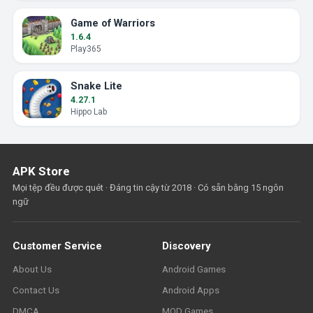
Game of Warriors
1.6.4
Play365
Snake Lite
4.27.1
Hippo Lab
APK Store
Mọi tệp đều được quét · Đáng tin cậy từ 2018 · Có sẵn bằng 15 ngôn
ngữ
Customer Service
Discovery
About Us
Android Games
Contact Us
Android Apps
DMCA
MOD Games