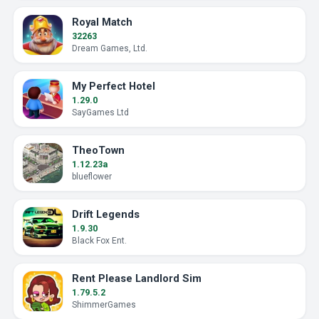
Royal Match
32263
Dream Games, Ltd.
My Perfect Hotel
1.29.0
SayGames Ltd
TheoTown
1.12.23a
blueflower
Drift Legends
1.9.30
Black Fox Ent.
Rent Please Landlord Sim
1.79.5.2
ShimmerGames