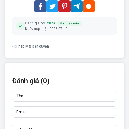
Đánh giá bởi
Yura
Biên tập viên
Ngày cập nhật: 2026-07-12
Pháp lý & bản quyền
Đánh giá (0)
Tên
Email
Đánh giá
Ít nhất 10 ký tự. Không được chèn liên kết.