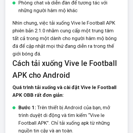
Phòng chat và diễn đàn để tương tác với
những người hâm mộ khác
Nhìn chung, việc tải xuống Vive le Football APK
phiên bản 2.1.0 nhằm cung cấp một trung tâm
tất cả trong một dành cho người hâm mộ bóng
đá để cập nhật mọi thứ đang diễn ra trong thế
giới bóng đá.
Cách tải xuống Vive le Football
APK cho Android
Quá trình tải xuống và cài đặt Vive le Football
APK OBB rất đơn giản:
Bước 1:
Trên thiết bị Android của bạn, mở
trình duyệt di động và tìm kiếm “Vive le
Football APK”. Chỉ tải xuống apk từ những
nguồn tin cậy và an toàn.