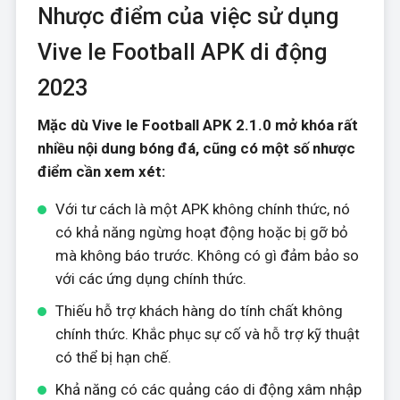
Nhược điểm của việc sử dụng
Vive le Football APK di động
2023
Mặc dù Vive le Football APK 2.1.0 mở khóa rất
nhiều nội dung bóng đá, cũng có một số nhược
điểm cần xem xét:
Với tư cách là một APK không chính thức, nó
có khả năng ngừng hoạt động hoặc bị gỡ bỏ
mà không báo trước. Không có gì đảm bảo so
với các ứng dụng chính thức.
Thiếu hỗ trợ khách hàng do tính chất không
chính thức. Khắc phục sự cố và hỗ trợ kỹ thuật
có thể bị hạn chế.
Khả năng có các quảng cáo di động xâm nhập