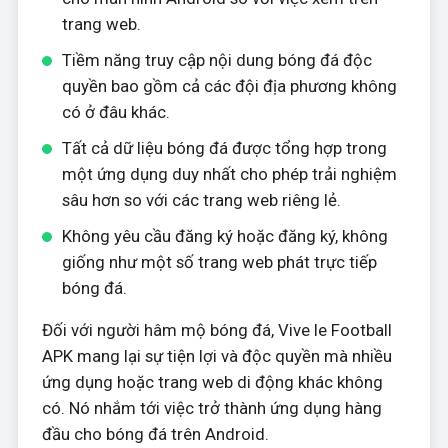
trang web.
Tiềm năng truy cập nội dung bóng đá độc
quyền bao gồm cả các đội địa phương không
có ở đâu khác.
Tất cả dữ liệu bóng đá được tổng hợp trong
một ứng dụng duy nhất cho phép trải nghiệm
sâu hơn so với các trang web riêng lẻ.
Không yêu cầu đăng ký hoặc đăng ký, không
giống như một số trang web phát trực tiếp
bóng đá.
Đối với người hâm mộ bóng đá, Vive le Football
APK mang lại sự tiện lợi và độc quyền mà nhiều
ứng dụng hoặc trang web di động khác không
có. Nó nhắm tới việc trở thành ứng dụng hàng
đầu cho bóng đá trên Android.