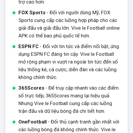
trợ cao hơn.
FOX Sports
- Đối với người dùng Mỹ, FOX
Sports cung cấp các luồng hợp pháp cho các
giải đấu và giải đấu lớn. Vive le Football online
APK có thể bao phủ quốc tế hơn.
ESPN FC
- Đối với tin tức và điểm nổi bật, ứng
dụng ESPN FC đáng tin cậy. Vive le Football
mở rộng phạm vi vượt ra ngoài tin tức đến số
liệu thống kê, cá cược, diễn đàn và các luồng
không chính thức.
365Scores
- Để truy cập nhanh vào các điểm
số trực tiếp, 365Scores mang lại hiệu quả.
Nhưng Vive le Football cung cấp các luồng
trận đấu và dữ liệu bóng đá chi tiết hơn.
OneFootball
- Đối thủ cạnh tranh gần nhất với
các luồng bóng đá không chính thức. Vive le