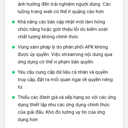
ảnh hưởng đến trải nghiệm người dùng. Các
luồng trang web có thể ít quảng cáo hơn.
Khả năng các bản cập nhật mới làm hỏng
chức năng hoặc giới thiệu lỗi do kiểm soát
chất lượng không chính thức.
Vùng xám pháp lý do phân phối APK không
được ủy quyền. Việc streaming nội dung qua
ứng dụng có thể vi phạm bản quyền.
Yêu cầu cung cấp dữ liệu cá nhân và quyền
truy cập, đặt ra mối quan ngại về quyền riêng
tư.
Thiếu các đánh giá và xếp hạng so với các ứng
dụng thiết lập như các ứng dụng chính thức
của giải đấu. Khó đo lường uy tín của ứng
dụng hơn.