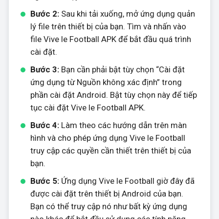
Bước 2:
Sau khi tải xuống, mở ứng dụng quản
lý file trên thiết bị của bạn. Tìm và nhấn vào
file Vive le Football APK để bắt đầu quá trình
cài đặt.
Bước 3:
Bạn cần phải bật tùy chọn “Cài đặt
ứng dụng từ Nguồn không xác định” trong
phần cài đặt Android. Bật tùy chọn này để tiếp
tục cài đặt Vive le Football APK.
Bước 4:
Làm theo các hướng dẫn trên màn
hình và cho phép ứng dụng Vive le Football
truy cập các quyền cần thiết trên thiết bị của
bạn.
Bước 5:
Ứng dụng Vive le Football giờ đây đã
được cài đặt trên thiết bị Android của bạn.
Bạn có thể truy cập nó như bất kỳ ứng dụng