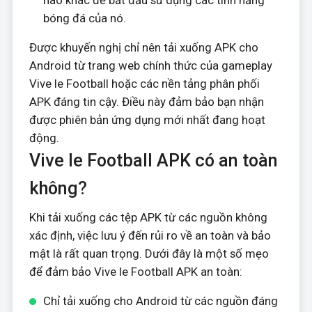
nào khác để bắt đầu sử dụng các tính năng
bóng đá của nó.
Được khuyến nghị chỉ nên tải xuống APK cho
Android từ trang web chính thức của gameplay
Vive le Football hoặc các nền tảng phân phối
APK đáng tin cậy. Điều này đảm bảo bạn nhận
được phiên bản ứng dụng mới nhất đang hoạt
động.
Vive le Football APK có an toàn
không?
Khi tải xuống các tệp APK từ các nguồn không
xác định, việc lưu ý đến rủi ro về an toàn và bảo
mật là rất quan trọng. Dưới đây là một số mẹo
để đảm bảo Vive le Football APK an toàn:
Chỉ tải xuống cho Android từ các nguồn đáng