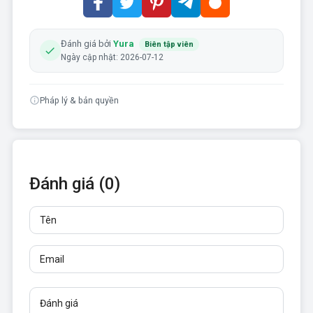
Đánh giá bởi
Yura
Biên tập viên
Ngày cập nhật: 2026-07-12
Pháp lý & bản quyền
Đánh giá (0)
Tên
Email
Đánh giá
Ít nhất 10 ký tự. Không được chèn liên kết.