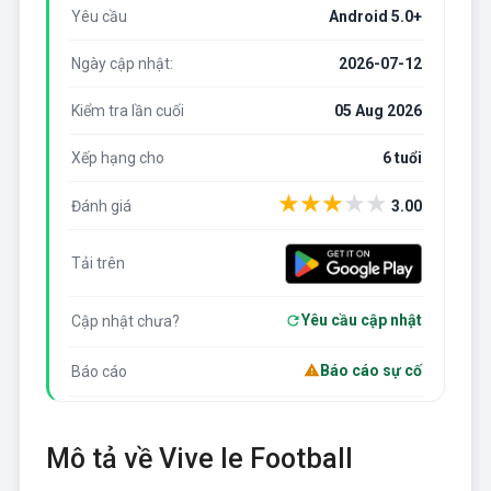
Yêu cầu
Android 5.0+
Ngày cập nhật:
2026-07-12
Kiểm tra lần cuối
05 Aug 2026
Xếp hạng cho
6 tuổi
★
★
★
★
★
Đánh giá
3.00
Tải trên
Yêu cầu cập nhật
Cập nhật chưa?
Báo cáo sự cố
Báo cáo
Mô tả về Vive le Football