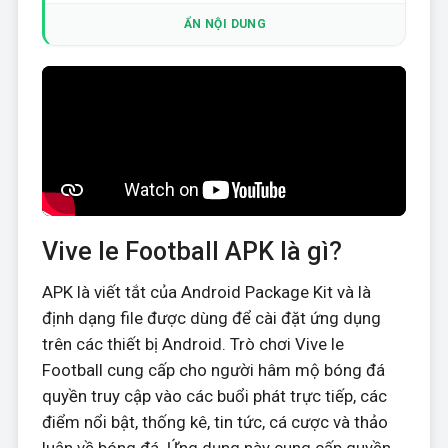
ẨN NỘI DUNG
Vive le Football APK là gì?
APK là viết tắt của Android Package Kit và là
định dạng file được dùng để cài đặt ứng dụng
trên các thiết bị Android. Trò chơi Vive le
Football cung cấp cho người hâm mộ bóng đá
quyền truy cập vào các buổi phát trực tiếp, các
điểm nổi bật, thống kê, tin tức, cá cược và thảo