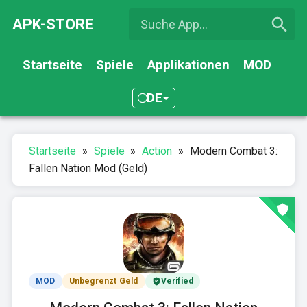
APK-STORE
Startseite
Spiele
Applikationen
MOD
DE
Startseite
»
Spiele
»
Action
»
Modern Combat 3:
Fallen Nation Mod (Geld)
MOD
Unbegrenzt Geld
Verified