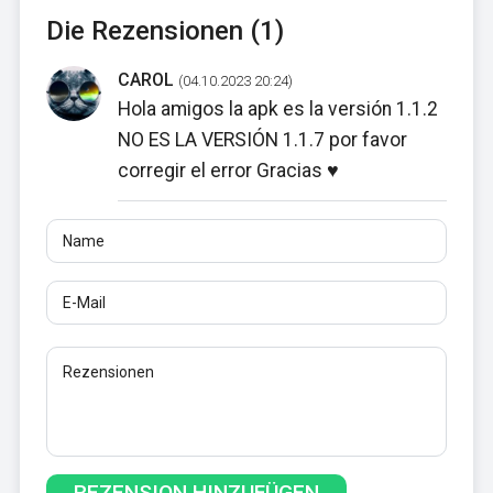
Die Rezensionen (1)
CAROL
(04.10.2023 20:24)
Hola amigos la apk es la versión 1.1.2
NO ES LA VERSIÓN 1.1.7 por favor
corregir el error Gracias ♥︎
Name
E-Mail
Rezensionen
Mindestens 10 Zeichen. Links sind nicht erlaubt.