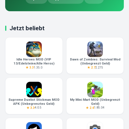
Jetzt beliebt
Idle Heroes MOD (VIP
Dawn of Zombies: Survival Mod
13/Edelsteine/Alle Heros)
(Unbegrenzt Geld)
1.35.0
2.275
★ 3.3
★ 2.7
Supreme Duelist Stickman MOD
My Mini Mart MOD (Unbegrenzt
APK (Unbegrenztes Geld)
Geld)
4.0.5
1.85.04
★ 3.3
★ 2.4