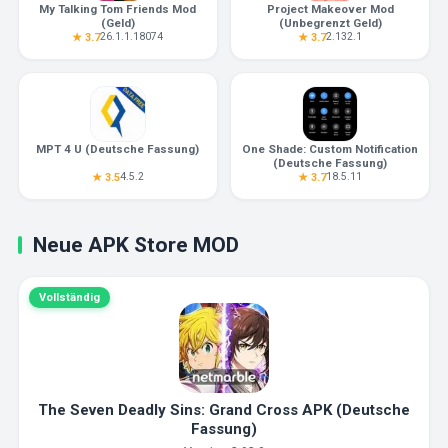
My Talking Tom Friends Mod
Project Makeover Mod
(Geld)
(Unbegrenzt Geld)
26.1.1.18074
2.132.1
★ 3.7
★ 3.7
MPT 4 U (Deutsche Fassung)
One Shade: Custom Notification
(Deutsche Fassung)
4.5.2
18.5.11
★ 3.5
★ 3.7
Neue APK Store MOD
Vollständig
The Seven Deadly Sins: Grand Cross APK (Deutsche
Fassung)