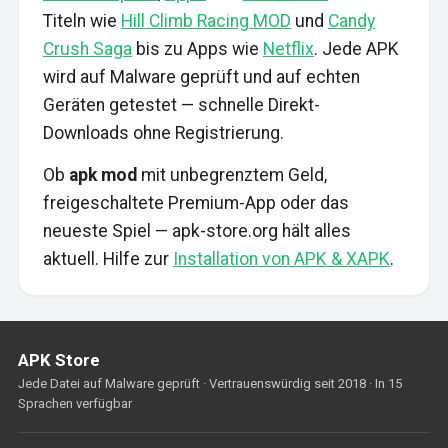
Titeln wie
Hill Climb Racing MOD
und
Candy
Crush Saga
bis zu Apps wie
Netflix
. Jede APK
wird auf Malware geprüft und auf echten
Geräten getestet — schnelle Direkt-
Downloads ohne Registrierung.
Ob
apk mod
mit unbegrenztem Geld,
freigeschaltete Premium-App oder das
neueste Spiel — apk-store.org hält alles
aktuell. Hilfe zur
Installation von APK & XAPK
.
APK Store
Jede Datei auf Malware geprüft · Vertrauenswürdig seit 2018 · In 15
Sprachen verfügbar