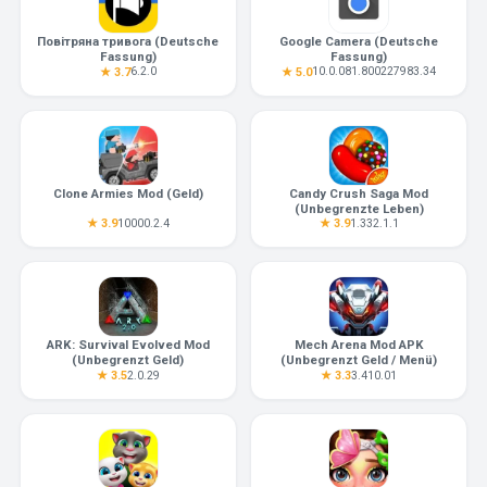
Повітряна тривога (Deutsche
Google Camera (Deutsche
Fassung)
Fassung)
6.2.0
10.0.081.800227983.34
★ 3.7
★ 5.0
Clone Armies Mod (Geld)
Candy Crush Saga Mod
(Unbegrenzte Leben)
10000.2.4
1.332.1.1
★ 3.9
★ 3.9
ARK: Survival Evolved Mod
Mech Arena Mod APK
(Unbegrenzt Geld)
(Unbegrenzt Geld / Menü)
2.0.29
3.410.01
★ 3.5
★ 3.3