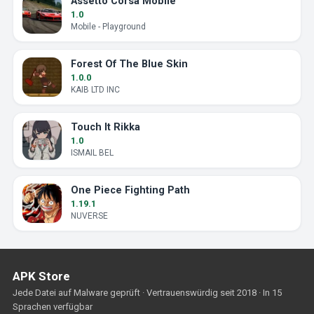
Assetto Corsa Mobile
1.0
Mobile - Playground
Forest Of The Blue Skin
1.0.0
KAIB LTD INC
Touch It Rikka
1.0
ISMAIL BEL
One Piece Fighting Path
1.19.1
NUVERSE
APK Store
Jede Datei auf Malware geprüft · Vertrauenswürdig seit 2018 · In 15
Sprachen verfügbar