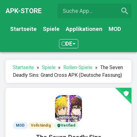
APK-STORE
Startseite
Spiele
Applikationen
MOD
DE
Startseite
»
Spiele
»
Rollen-Spiele
»
The Seven
Deadly Sins: Grand Cross APK (Deutsche Fassung)
MOD
Vollständig
Verified