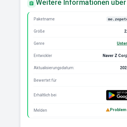
Weitere Informationen übe
Paketname
me.zepet
Größe
2
Genre
Unte
Entwickler
Naver Z Cor
Aktualisierungsdatum:
202
Bewertet für
Erhältlich bei
Problem
Melden