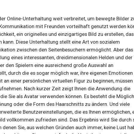
der Online-Unterhaltung weit verbreitet, um bewegte Bilder z
die Kommunikation mit Freunden vorteilhaft genutzt werden kö
eit, ein originelles und einzigartiges Bild zu erstellen, das
kann. Diese Unterhaltung stellt eine Art von sozialem
nikation zwischen den Seitenbesuchern ermöglicht. Aber das
llung eines interessanten, dreidimensionalen Helden und der
ler den Spielern eine ausreichend große Auswahl an
lt, durch die es sogar möglich war, ihre eigenen Emotionen
t an einer persönlichen virtuellen Figur zu beginnen, müssen
ufnehmen. Nach kurzer Zeit zeigt Ihnen die Anwendung die
die Sie als Avatar verwenden können. Es besteht die Möglich
önung oder die Form des Haarschnitts zu ändern. Und viele
rweiterte Benutzereinstellungen, die es Ihnen ermöglichen, 
ild vollkommen zufrieden sind. Das Ergebnis wird Sie durch 
, in denen Sie, aus welchen Gründen auch immer, keine Lust ha