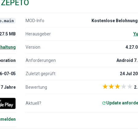
r ZEPETO
MOD-Info
Kostenlose Belohnung
o.main
27.5 MB
Herausgeber
Yu
rhaltung
Version
4.27.
poration
Anforderungen
Android 7
6-07-05
Zuletzt geprüft
24 Jul 2
★
★
★
★
★
7 Jahre
Bewertung
2.
Update anford
Aktuell?
 melden