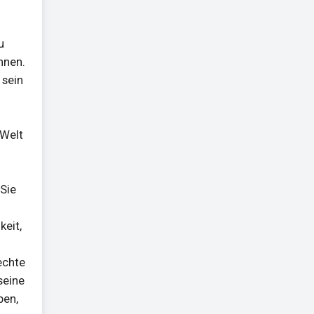
u
nnen.
 sein
 Welt
 Sie
keit,
echte
seine
ben,