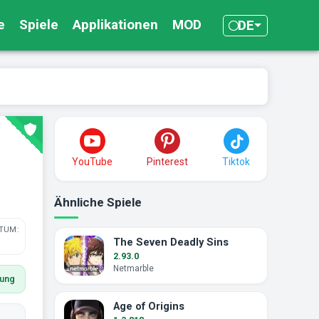
e
Spiele
Applikationen
MOD
DE
YouTube
Pinterest
Tiktok
Ähnliche Spiele
TUM:
The Seven Deadly Sins
2.93.0
Netmarble
tung
Age of Origins