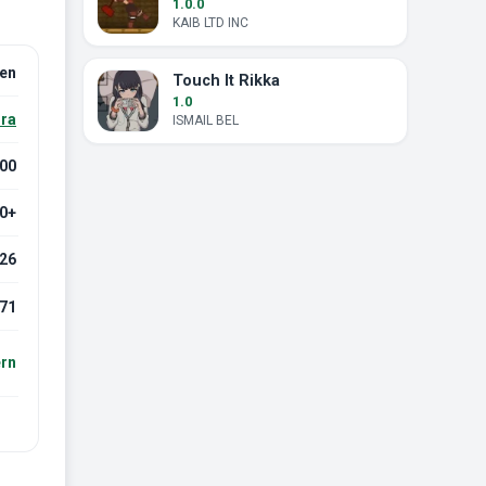
1.0.0
KAIB LTD INC
en
Touch It Rikka
1.0
ra
ISMAIL BEL
000
.0+
026
71
ern