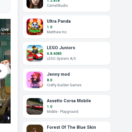
1.3.818
CamelStudio
Ultra Panda
1.0
Matthew Inc
LEGO Juniors
6.8.6085
LEGO System A/S
Jenny mod
8.0
Crafty Builder Games
Assetto Corsa Mobile
1.0
Mobile - Playground
Forest Of The Blue Skin