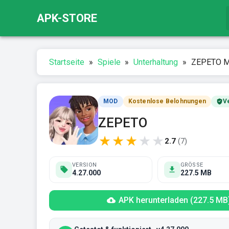
APK-STORE
Startseite
»
Spiele
»
Unterhaltung
»
ZEPETO Mo
MOD
Kostenlose Belohnungen
Ve
ZEPETO
★
★
★
★
★
2.7
(
7
)
VERSION
GRÖSSE
4.27.000
227.5 MB
APK herunterladen (227.5 MB