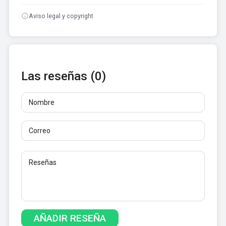
Aviso legal y copyright
Las reseñas (0)
Nombre
Correo
Reseñas
Al menos 10 caracteres. No se permiten enlaces.