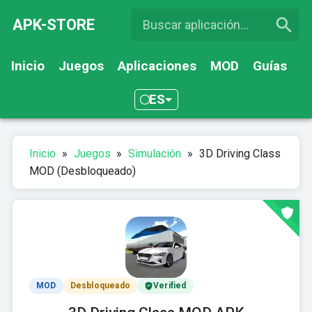
APK-STORE
Inicio
Juegos
Aplicaciones
MOD
Guías
ES
Inicio
»
Juegos
»
Simulación
»
3D Driving Class
MOD (Desbloqueado)
MOD
Desbloqueado
Verified