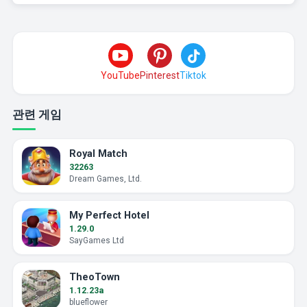
YouTube
Pinterest
Tiktok
관련 게임
Royal Match
32263
Dream Games, Ltd.
My Perfect Hotel
1.29.0
SayGames Ltd
TheoTown
1.12.23a
blueflower