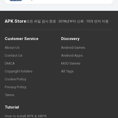
APK Store
모든 파일 검사 완료 · 2018년부터 신뢰 · 15개 언어 지원
Customer Service
Discovery
About Us
Android Games
Contact Us
Android Apps
DMCA
MOD Games
Copyright holders
All Tags
Cookie Policy
Privacy Policy
Terms
Tutorial
How to install APK & XAPK