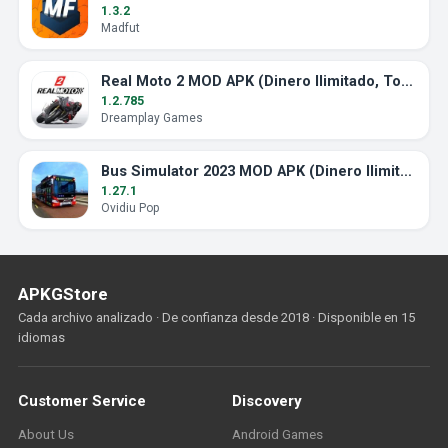
1.3.2
Madfut
Real Moto 2 MOD APK (Dinero Ilimitado, Todas las Motos)
1.2.785
Dreamplay Games
Bus Simulator 2023 MOD APK (Dinero Ilimitado)
1.27.1
Ovidiu Pop
APKGStore
Cada archivo analizado · De confianza desde 2018 · Disponible en 15
idiomas
Customer Service
Discovery
About Us
Android Games