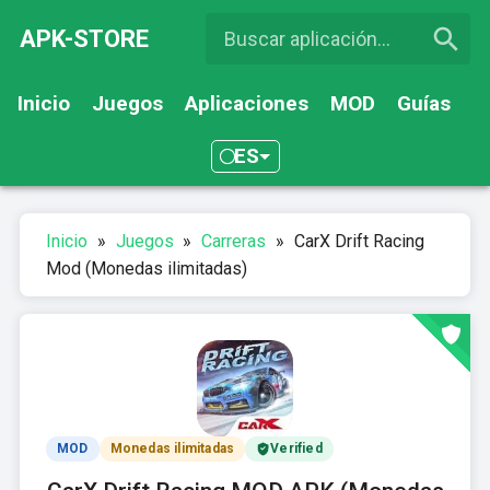
APK-STORE
Inicio
Juegos
Aplicaciones
MOD
Guías
ES
Inicio
»
Juegos
»
Carreras
»
CarX Drift Racing
Mod (Monedas ilimitadas)
MOD
Monedas ilimitadas
Verified