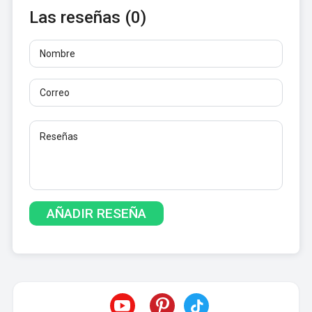
Las reseñas (0)
Nombre
Correo
Reseñas
Al menos 10 caracteres. No se permiten enlaces.