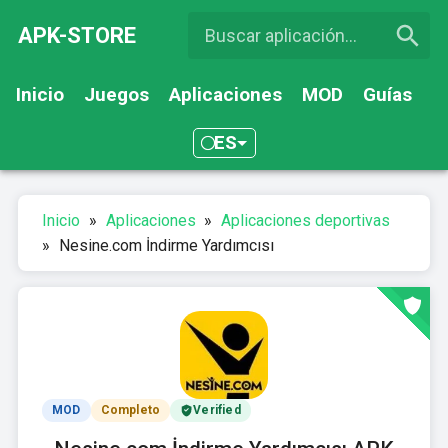
APK-STORE
Inicio
Juegos
Aplicaciones
MOD
Guías
ES
Inicio
»
Aplicaciones
»
Aplicaciones deportivas
»
Nesine.com İndirme Yardımcısı
MOD
Completo
Verified