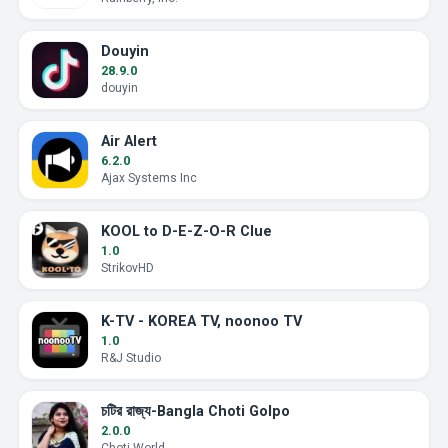
Douyin
28.9.0
douyin
Air Alert
6.2.0
Ajax Systems Inc
KOOL to D-E-Z-O-R Clue
1.0
StrikovHD
K-TV - KOREA TV, noonoo TV
1.0
R&J Studio
চটির রাজ্য-Bangla Choti Golpo
2.0.0