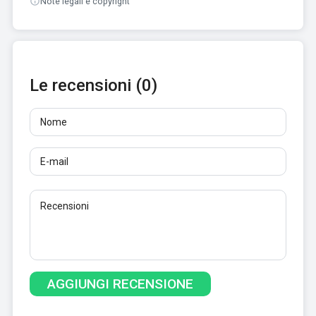
Note legali e copyright
Le recensioni (0)
Nome
E-mail
Recensioni
Almeno 10 caratteri. I link non sono consentiti.