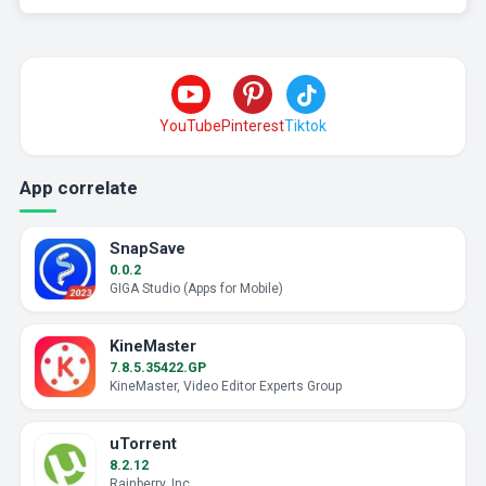
YouTube
Pinterest
Tiktok
App correlate
SnapSave
0.0.2
GIGA Studio (Apps for Mobile)
KineMaster
7.8.5.35422.GP
KineMaster, Video Editor Experts Group
uTorrent
8.2.12
Rainberry, Inc.