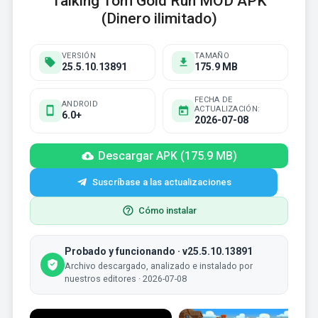
Talking Tom Gold Run MOD APK
(Dinero ilimitado)
VERSIÓN
TAMAÑO
25.5.10.13891
175.9 MB
FECHA DE
ANDROID
ACTUALIZACIÓN:
6.0+
2026-07-08
Descargar APK (175.9 MB)
Suscríbase a las actualizaciones
Cómo instalar
Probado y funcionando · v25.5.10.13891
Archivo descargado, analizado e instalado por
nuestros editores · 2026-07-08