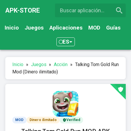
APK-STORE
Inicio
Juegos
Aplicaciones
MOD
Guías
ES
Inicio
»
Juegos
»
Acción
»
Talking Tom Gold Run
Mod (Dinero ilimitado)
MOD
Dinero ilimitado
Verified