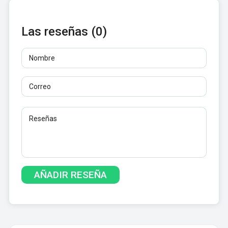
Las reseñas (0)
Nombre
Correo
Reseñas
Al menos 10 caracteres. No se permiten enlaces.