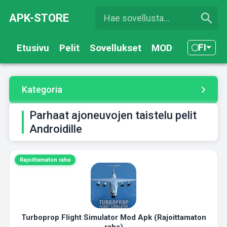
APK-STORE
FI
Etusivu
Pelit
Sovellukset
MOD
Kategoria
Parhaat ajoneuvojen taistelu pelit
Androidille
Rajoittamaton raha
Turboprop Flight Simulator Mod Apk (Rajoittamaton
raha)