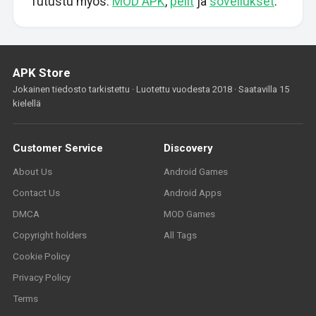
Tutustu myös:
MOD APK
,
pelit
ja
sovellukset
.
APK Store
Jokainen tiedosto tarkistettu · Luotettu vuodesta 2018 · Saatavilla 15
kielellä
Customer Service
Discovery
About Us
Android Games
Contact Us
Android Apps
DMCA
MOD Games
Copyright holders
All Tags
Cookie Policy
Privacy Policy
Terms