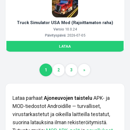
Truck Simulator USA Mod (Rajoittamaton raha)
Versio
10.0.24
Päivityspäivä:
2026-07-05
LATAA
1
2
3
»
Lataa parhaat
Ajoneuvojen taistelu
APK- ja
MOD-tiedostot Androidille — turvalliset,
virustarkastetut ja oikeilla laitteilla testatut,
suorina latauksina ilman rekisteröitymistä.