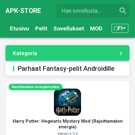
APK-STORE
FI
Etusivu
Pelit
Sovellukset
MOD
Kategoria
Parhaat Fantasy-pelit Androidille
Rajoittamaton energia/kolikot
Harry Potter: Hogwarts Mystery Mod (Rajoittamaton
energia)
Versio
6.9.3