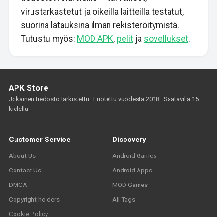
virustarkastetut ja oikeilla laitteilla testatut,
suorina latauksina ilman rekisteröitymistä.
Tutustu myös:
MOD APK
,
pelit
ja
sovellukset
.
APK Store
Jokainen tiedosto tarkistettu · Luotettu vuodesta 2018 · Saatavilla 15
kielellä
Customer Service
Discovery
About Us
Android Games
Contact Us
Android Apps
DMCA
MOD Games
Copyright holders
All Tags
Cookie Policy