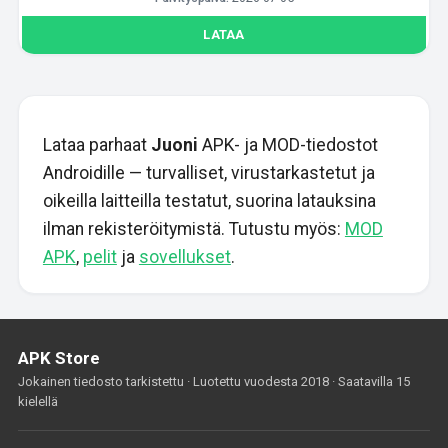
LATAA
Lataa parhaat
Juoni
APK- ja MOD-tiedostot
Androidille — turvalliset, virustarkastetut ja
oikeilla laitteilla testatut, suorina latauksina
ilman rekisteröitymistä. Tutustu myös:
MOD
APK
,
pelit
ja
sovellukset
.
APK Store
Jokainen tiedosto tarkistettu · Luotettu vuodesta 2018 · Saatavilla 15
kielellä