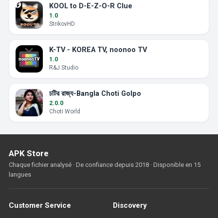
KOOL to D-E-Z-O-R Clue
1.0
StrikovHD
K-TV - KOREA TV, noonoo TV
1.0
R&J Studio
চটির রাজ্য-Bangla Choti Golpo
2.0.0
Choti World
APK Store
Chaque fichier analysé · De confiance depuis 2018 · Disponible en 15
langues
Customer Service
Discovery