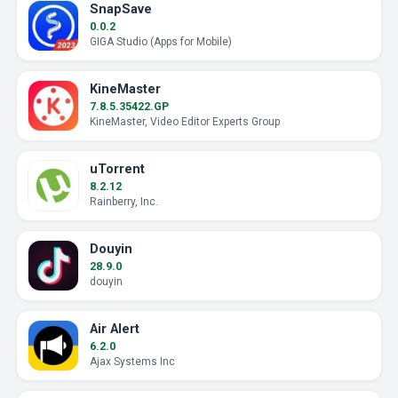
SnapSave
0.0.2
GIGA Studio (Apps for Mobile)
KineMaster
7.8.5.35422.GP
KineMaster, Video Editor Experts Group
uTorrent
8.2.12
Rainberry, Inc.
Douyin
28.9.0
douyin
Air Alert
6.2.0
Ajax Systems Inc