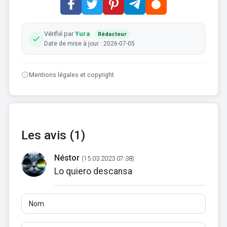
Vérifié par
Yura
Rédacteur
Date de mise à jour : 2026-07-05
Mentions légales et copyright
Les avis (1)
Néstor
(15.03.2023 07:38)
Lo quiero descansa
Nom
E-mail
Avis
Au moins 10 caractères. Les liens ne sont pas autorisés.