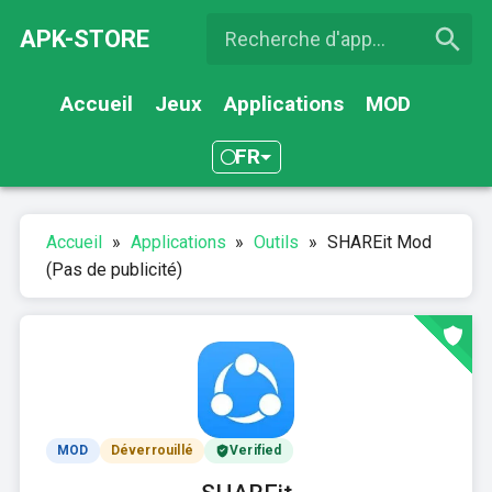
APK-STORE
Accueil
Jeux
Applications
MOD
FR
Accueil
»
Applications
»
Outils
»
SHAREit Mod
(Pas de publicité)
MOD
Déverrouillé
Verified