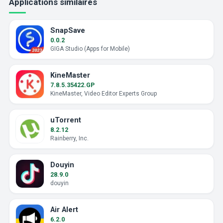
Applications similaires
SnapSave
0.0.2
GIGA Studio (Apps for Mobile)
KineMaster
7.8.5.35422.GP
KineMaster, Video Editor Experts Group
uTorrent
8.2.12
Rainberry, Inc.
Douyin
28.9.0
douyin
Air Alert
6.2.0