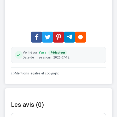
Vérifié par
Yura
Rédacteur
Date de mise à jour : 2026-07-12
Mentions légales et copyright
Les avis (0)
Nom
E-mail
Avis
Au moins 10 caractères. Les liens ne sont pas autorisés.