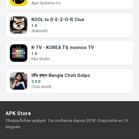
Ajax Systems Inc
KOOL to D-E-Z-O-R Clue
1.0
StrikovHD
K-TV - KOREA TV, noonoo TV
1.0
R&J Studio
চটির রাজ্য-Bangla Choti Golpo
2.0.0
Choti World
APK Store
Chaque fichier analysé · De confiance depuis 2018 · Disponible en 15
langues