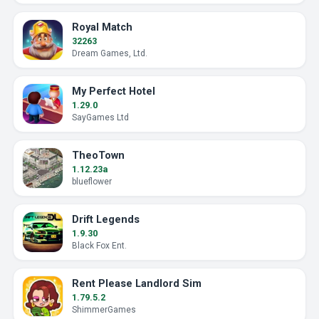
Royal Match
32263
Dream Games, Ltd.
My Perfect Hotel
1.29.0
SayGames Ltd
TheoTown
1.12.23a
blueflower
Drift Legends
1.9.30
Black Fox Ent.
Rent Please Landlord Sim
1.79.5.2
ShimmerGames