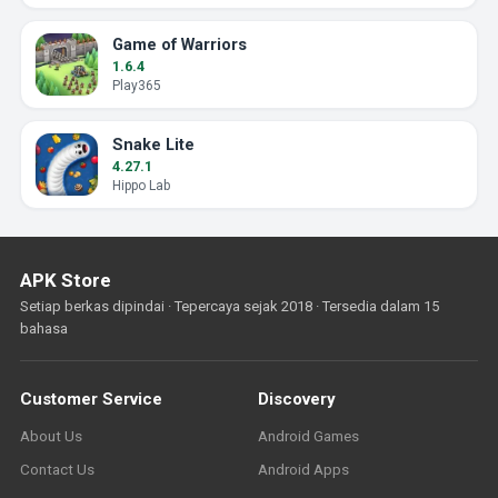
Game of Warriors
1.6.4
Play365
Snake Lite
4.27.1
Hippo Lab
APK Store
Setiap berkas dipindai · Tepercaya sejak 2018 · Tersedia dalam 15
bahasa
Customer Service
Discovery
About Us
Android Games
Contact Us
Android Apps