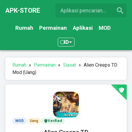
APK-STORE
Rumah
Permainan
Aplikasi
MOD
ID
Rumah
»
Permainan
»
Siasat
»
Alien Creeps TD
Mod (Uang)
MOD
Uang
Verified