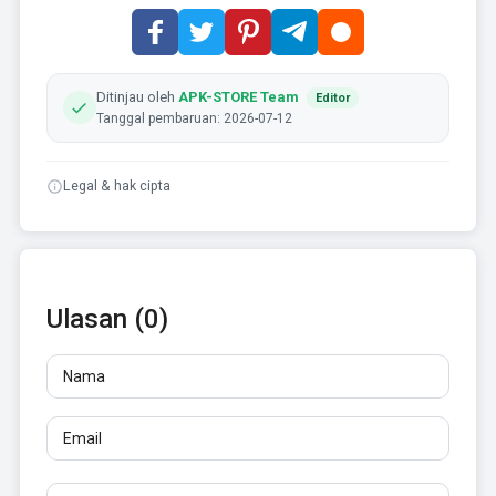
Ditinjau oleh
APK-STORE Team
Editor
Tanggal pembaruan: 2026-07-12
Legal & hak cipta
Ulasan (0)
Nama
Email
Ulasan
Minimal 10 karakter. Tautan tidak diizinkan.