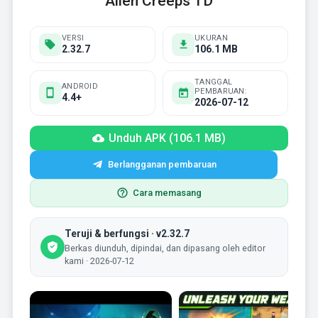
Alien Creeps TD
VERSI
UKURAN
2.32.7
106.1 MB
TANGGAL
ANDROID
PEMBARUAN:
4.4+
2026-07-12
Unduh APK (106.1 MB)
Berlangganan pembaruan
Cara memasang
Teruji & berfungsi · v2.32.7
Berkas diunduh, dipindai, dan dipasang oleh editor
kami · 2026-07-12