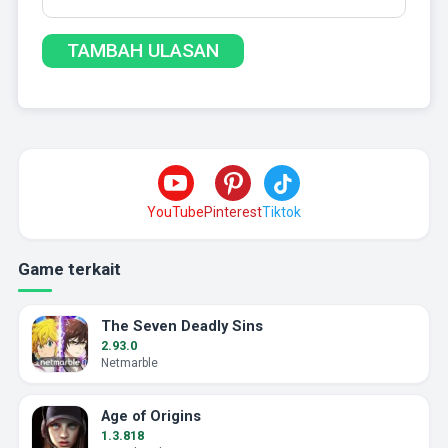
YouTube
Pinterest
Tiktok
Game terkait
The Seven Deadly Sins
2.93.0
Netmarble
Age of Origins
1.3.818