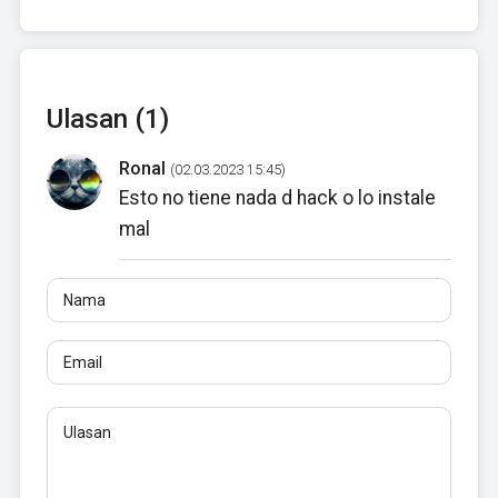
Ulasan (1)
Ronal
(02.03.2023 15:45)
Esto no tiene nada d hack o lo instale
mal
Nama
Email
Ulasan
Minimal 10 karakter. Tautan tidak diizinkan.