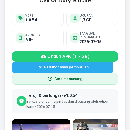
Call of Duty Mobile
VERSI
UKURAN
1.0.54
1,7 GB
TANGGAL
ANDROID
PEMBARUAN:
6.0+
2026-07-15
Unduh APK (1,7 GB)
Berlangganan pembaruan
Cara memasang
Teruji & berfungsi · v1.0.54
Berkas diunduh, dipindai, dan dipasang oleh editor
kami · 2026-07-15