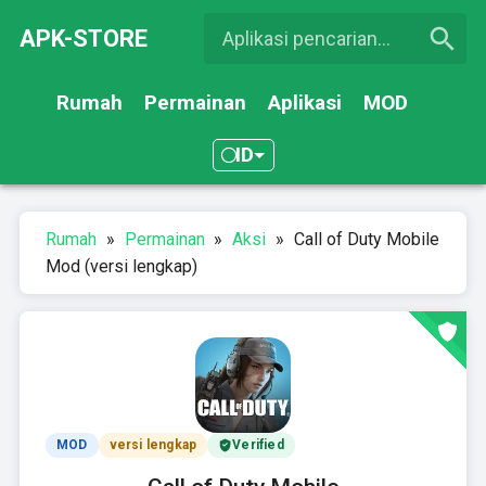
APK-STORE
Rumah
Permainan
Aplikasi
MOD
ID
Rumah
»
Permainan
»
Aksi
»
Call of Duty Mobile
Mod (versi lengkap)
MOD
versi lengkap
Verified